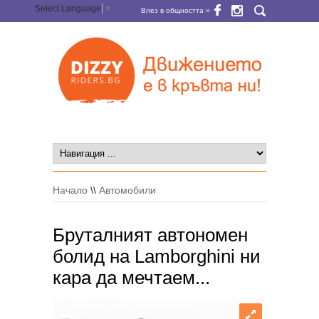
Select Language
▼
Влез в общността »
Начало
\\
Автомобили
Бруталният автономен
болид на Lamborghini ни
кара да мечтаем...