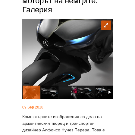
моторът на немците.
Галерия
09 Sep 2018
Компютърните изображения са дело на
аржентинския творец и транспортен
дизайнер Алфонсо Нунез Перера. Това е