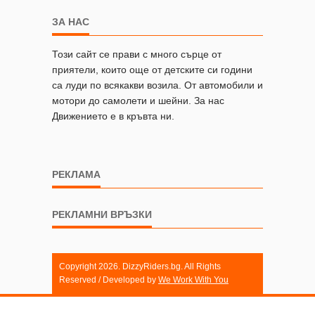
ЗА НАС
Този сайт се прави с много сърце от
приятели, които още от детските си години
са луди по всякакви возила. От автомобили и
мотори до самолети и шейни. За нас
Движението е в кръвта ни.
РЕКЛАМА
РЕКЛАМНИ ВРЪЗКИ
Copyright 2026. DizzyRiders.bg. All Rights
Reserved / Developed by
We Work With You