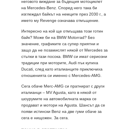
неговото виждане за бъдещия мотоциклет
на Mercedes-Benz. Според него така би
изглеждал байкът на немците през 2030 г., а
името му Revenge означава отмъщение.
Интересно на кой ще отмъщава този готин
байк? Може би на BMW Motorrad? Без
значение, графиките са супер приятни и
защо да не позамислят някой от Mercedes за
стъпки в тази посока. BMW си имат сериозни
традиции при моторите, Audi пък купиха
Ducati, след като италианците приключиха
отношенията си именно с Mercedes-AMG.
Сега обаче Merc-AMG си пратнират с други
италианци – MV Agusta, като в някой от
шоурумите на автомобилната марка се
продават и мотори на Agusta. Шансът да се
появи истински Benz на две гуми обаче за
сега е нищожен. За сега.