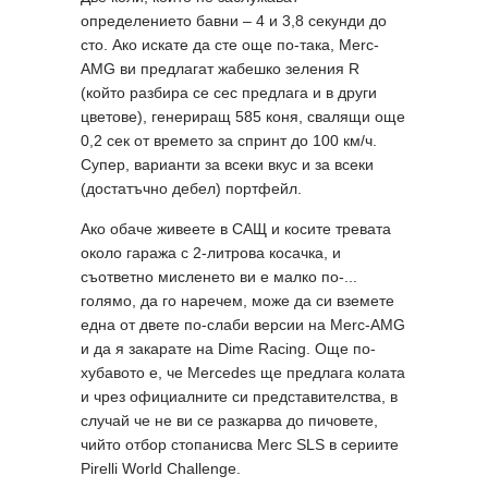
определението бавни – 4 и 3,8 секунди до
сто. Ако искате да сте още по-така, Merc-
AMG ви предлагат жабешко зеления R
(който разбира се сес предлага и в други
цветове), генериращ 585 коня, свалящи още
0,2 сек от времето за спринт до 100 км/ч.
Супер, варианти за всеки вкус и за всеки
(достатъчно дебел) портфейл.
Ако обаче живеете в САЩ и косите тревата
около гаража с 2-литрова косачка, и
съответно мисленето ви е малко по-...
голямо, да го наречем, може да си вземете
една от двете по-слаби версии на Merc-AMG
и да я закарате на Dime Racing. Още по-
хубавото е, че Mercedes ще предлага колата
и чрез официалните си представителства, в
случай че не ви се разкарва до пичовете,
чийто отбор стопанисва Merc SLS в сериите
Pirelli World Challenge.