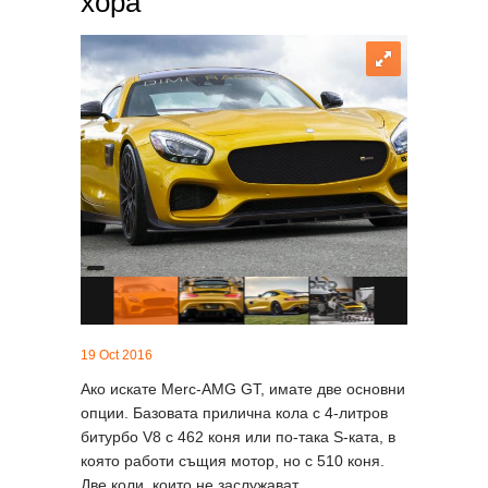
хора
19 Oct 2016
Ако искате Merc-AMG GT, имате две основни
опции. Базовата прилична кола с 4-литров
битурбо V8 с 462 коня или по-така S-ката, в
която работи същия мотор, но с 510 коня.
Две коли, които не заслужават