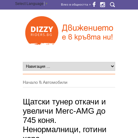
Select Language
▼
Влез в общността »
Начало
\\
Автомобили
Щатски тунер откачи и
увеличи Merc-AMG до
745 коня.
Ненормалници, готини