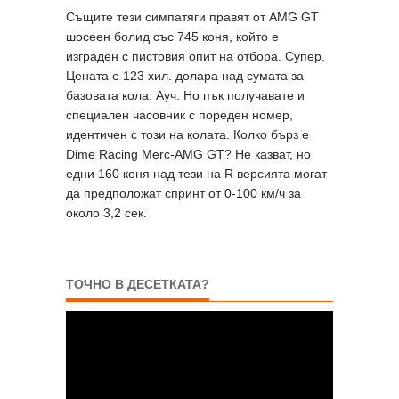
Същите тези симпатяги правят от AMG GT
шосеен болид със 745 коня, който е
изграден с пистовия опит на отбора. Супер.
Цената е 123 хил. долара над сумата за
базовата кола. Ауч. Но пък получавате и
специален часовник с пореден номер,
идентичен с този на колата. Колко бърз е
Dime Racing Merc-AMG GT? Не казват, но
едни 160 коня над тези на R версията могат
да предположат спринт от 0-100 км/ч за
около 3,2 сек.
ТОЧНО В ДЕСЕТКАТА?