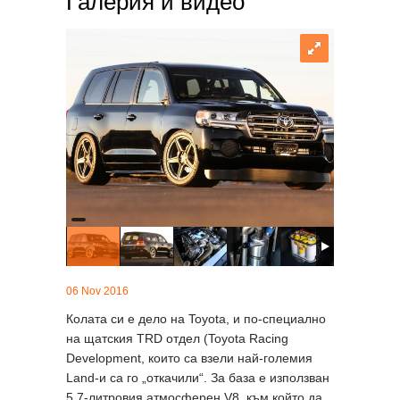
Галерия и видео
06 Nov 2016
Колата си е дело на Toyota, и по-специално
на щатския TRD отдел (Toyota Racing
Development, които са взели най-големия
Land-и са го „откачили“. За база е използван
5,7-литровия атмосферен V8, към който да