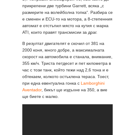
прикрепени две турбини Garrett, всяка „с
размерите на волейболна топка“. Разбира се
е сменен и ECU-то на мотора, а 8-степенния
автомат е отстъпил място на кутия с марка
ATI, които правят трансмисии за драг.
В резултат двигателят е скочил от 381 на
2000 коня, много добре, а максималната
скорост на автомобила е станала, внимание,
355 км/ч. Триста петдесет и пет километра в
час с този танк, който тежи над 2,6 тона и е
обтекаем, колкото остъклена тераса. Тоест,
при една евентуална гонка с
Lamborghini
Aventador
, бикът ще издъхне на 350, а вие
ще биете с малко.