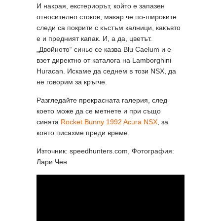
И накрая, екстериорът, който е запазен
относително стоков, макар че по-широките
следи са покрити с къстъм калници, какъвто
е и предният капак. И, а да, цветът.
„Двойното“ синьо се казва Blu Caelum и е
взет директно от каталога на Lamborghini
Huracan. Искаме да седнем в този NSX, да
не говорим за кръгче.
Разгледайте прекрасната галерия, след
което може да се метнете и при също
синята
Rocket Bunny 1992 Acura NSX
, за
която писахме преди време.
Източник: speedhunters.com, Фотография:
Лари Чен