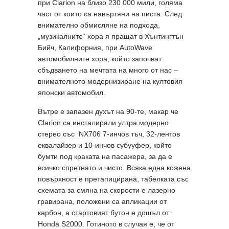
при Clarion на близо 230 000 мили, голяма
част от които са навъртяни на писта. След
внимателно обмисляне на подхода,
„музикалните“ хора я пращат в Хънтингтън
Бийч, Калифорния, при AutoWave
автомобилните хора, който започват
сбъдването на мечтата на много от нас –
внимателното модернизиране на култовия
японски автомобил.
Вътре е запазен духът на 90-те, макар че
Clarion са инсталирали ултра модерно
стерео със NX706 7-инчов тъч, 32-лентов
еквалайзер и 10-инчов субууфер, който
бумти под краката на пасажера, за да е
всичко спретнато и чисто. Всяка една кожена
повърхност е претапицирана, табелката със
схемата за смяна на скорости е лазерно
гравирана, положени са апликации от
карбон, а стартовият бутон е дошъл от
Honda S2000. Готиното в случая е, че от