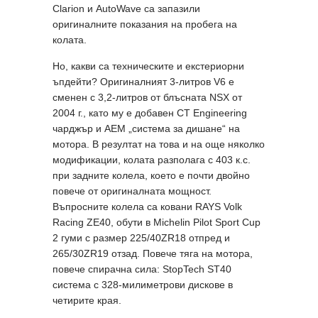
Clarion и AutoWave са запазили
оригиналните показания на пробега на
колата.
Но, какви са техническите и екстериорни
ъпдейти? Оригиналният 3-литров V6 е
сменен с 3,2-литров от блъсната NSX от
2004 г., като му е добавен CT Engineering
чарджър и AEM „система за дишане“ на
мотора. В резултат на това и на още няколко
модификации, колата разполага с 403 к.с.
при задните колела, което е почти двойно
повече от оригиналната мощност.
Въпросните колела са ковани RAYS Volk
Racing ZE40, обути в Michelin Pilot Sport Cup
2 гуми с размер 225/40ZR18 отпред и
265/30ZR19 отзад. Повече тяга на мотора,
повече спирачна сила: StopTech ST40
система с 328-милиметрови дискове в
четирите края.