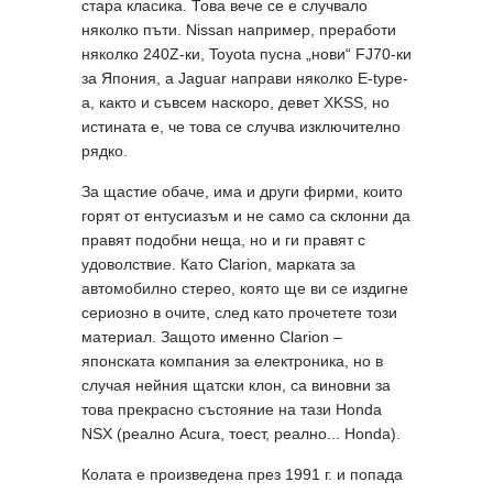
стара класика. Това вече се е случвало
няколко пъти. Nissan например, преработи
няколко 240Z-ки, Toyota пусна „нови“ FJ70-ки
за Япония, а Jaguar направи няколко Е-type-
a, както и съвсем наскоро, девет XKSS, но
истината е, че това се случва изключително
рядко.
За щастие обаче, има и други фирми, които
горят от ентусиазъм и не само са склонни да
правят подобни неща, но и ги правят с
удоволствие. Като Clarion, марката за
автомобилно стерео, която ще ви се издигне
сериозно в очите, след като прочетете този
материал. Защото именно Clarion –
японската компания за електроника, но в
случая нейния щатски клон, са виновни за
това прекрасно състояние на тази Honda
NSX (реално Acura, тоест, реално... Honda).
Колата е произведена през 1991 г. и попада