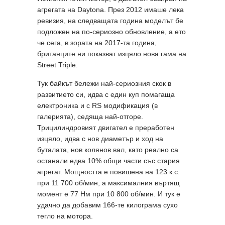
агрегата на Daytona. През 2012 имаше лека
ревизия, на следващата година моделът бе
подложен на по-сериозно обновление, а ето
че сега, в зората на 2017-та година,
британците ни показват изцяло нова гама на
Street Triple.
Тук байкът бележи най-сериозния скок в
развитието си, идва с един куп помагаща
електроника и с RS модификация (в
галерията), седяща най-отгоре.
Трицилиндровият двигател е преработен
изцяло, идва с нов диаметър и ход на
буталата, нов колянов вал, като реално са
останали едва 10% общи части със стария
агрегат. Мощността е повишена на 123 к.с.
при 11 700 об/мин, а максималния въртящ
момент е 77 Нм при 10 800 об/мин. И тук е
удачно да добавим 166-те килограма сухо
тегло на мотора.