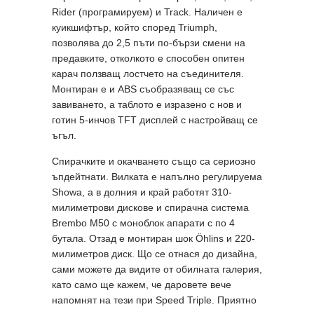
Rider (програмируем) и Track. Наличен е
куикшифтър, който според Triumph,
позволява до 2,5 пъти по-бързи смени на
предавките, отколкото е способен опитен
карач ползващ лостчето на съединителя.
Монтиран е и ABS съобразяващ се със
завиването, а таблото е изразено с нов и
готин 5-инчов TFT дисплей с настройващ се
ъгъл.
Спирачките и окачването също са сериозно
ъпдейтнати. Вилката е напълно регулируема
Showа, а в долния и край работят 310-
милиметрови дискове и спирачна система
Brembo M50 с моноблок апарати с по 4
бутала. Отзад е монтиран шок Öhlins и 220-
милиметров диск. Що се отнася до дизайна,
сами можете да видите от обилната галерия,
като само ще кажем, че даровете вече
напомнят на тези при Speed Triple. Приятно