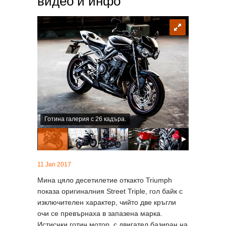
видео и инфо
Готина галерия с 26 кадъра.
11 Jan 2017
Мина цяло десетилетие откакто Triumph
показа оригиналния Street Triple, гол байк с
изключителен характер, чийто две кръгли
очи се превърнаха в запазена марка.
Истиснки готин мотор, с двигател базиран на