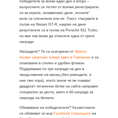
победители за всеки един ден и второ –
въпросните се теглят от всички регистрирали
се за играта, независимо дали „техните“
коли са спечелили или не. Тоест, гласувате в
полза на Nissan GT-R, накрая на деня
резултатите са в полза на Porsche 911 Turbo,
но вие пак може да отнесете една от трите
награди.
Наградите? Те са осигурени от
Alpecin,
мъжки шампоан номер едно в Германия
и са
опаковани в стилен и удобен флакон.
Подаряваме по три награди на ден в
продължение на месец (без уикендите, и
ние сме хора), което значи че ви очакват
двадесет титанични битки на сайта направен
специално за целта, както и 60 награди за
периода на битките.
Обявяване на победителите? Късметлиите
се обявяват се във
Facebook страницата
на