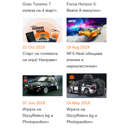
Gran Turismo 7
Forza Horizon 5:
излиза на 4 март»
Вижте 8-минутно»
21 Oct 2019
18 Aug 2019
Старт на голямата
NFS Heat обещава
ни игра! Направи»
епични и
нереалистични»
07 Jun 2018
24 May 2018
Играта на
Играта на
DizzyRiders.bg и
DizzyRiders.bg и
Photopavilion»
Photopavilion»