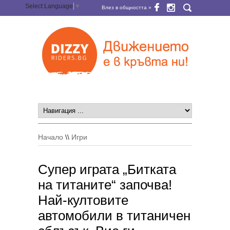
Select Language
▼
Влез в общността »
Начало
\\
Игри
Супер играта „Битката
на титаните“ започва!
Най-култовите
автомобили в титаничен