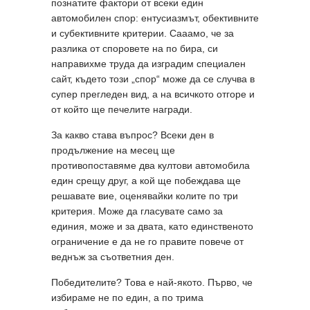
познатите фактори от всеки един
автомобилен спор: ентусиазмът, обективните
и субективните критерии. Сааамо, че за
разлика от споровете на по бира, си
направихме труда да изградим специален
сайт, където този „спор“ може да се случва в
супер прегледен вид, а на всичкото отгоре и
от който ще печелите награди.
За какво става въпрос? Всеки ден в
продължение на месец ще
противопоставяме два култови автомобила
един срещу друг, а кой ще побеждава ще
решавате вие, оценявайки колите по три
критерия. Може да гласувате само за
единия, може и за двата, като единственото
ограничение е да не го правите повече от
веднъж за съответния ден.
Победителите? Това е най-якото. Първо, че
избираме не по един, а по трима