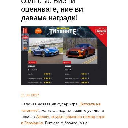
сблъсък. Вие ги
оценявате, ние ви
даваме награди!
11 Jul 2017
Започва новата ни супер игра
„Битката на
титаните“,
която е плод на нашите усилия и
тези на
Alpecin, мъжки шампоан номер едно
в Германия.
Битката е базирана на