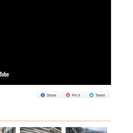
Share
Pin it
Tweet