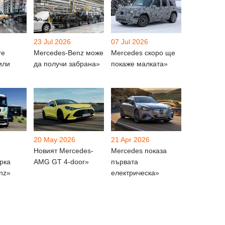
23 Jul 2026
07 Jul 2026
те
Mercedes-Benz може
Mercedes скоро ще
или
да получи забрана»
покаже малката»
20 May 2026
21 Apr 2026
Новият Mercedes-
Mercedes показа
рка
AMG GT 4-door»
първата
nz»
електрическа»