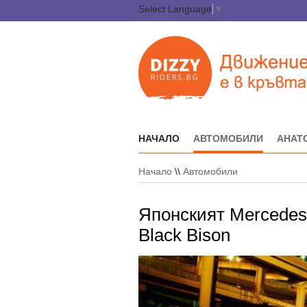
Select Language
▼
НАЧАЛО
АВТОМОБИЛИ
АНАТ
Начало
\\
Автомобили
Японският Mercedes:
Black Bison