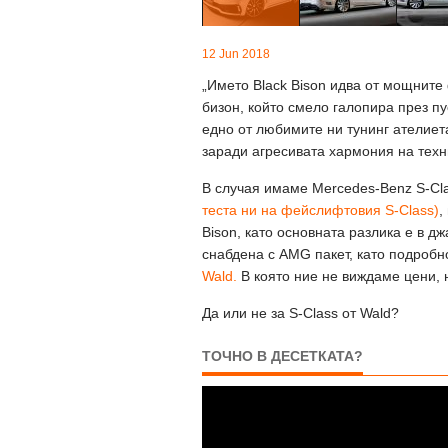
12 Jun 2018
„Името Black Bison идва от мощните
бизон, който смело галопира през пус
едно от любимите ни тунинг ателиета
заради агресивата хармония на техн
В случая имаме Mercedes-Benz S-C
теста ни на фейслифтовия S-Class)
,
Bison, като основната разлика е в д
снабдена с AMG пакет, като подроб
Wald.
В която ние не виждаме цени, 
Да или не за S-Class от Wald?
ТОЧНО В ДЕСЕТКАТА?