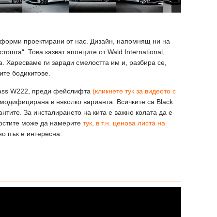
 форми проектирани от нас. Дизайн, напомнящ ни на
тошта“. Това казват японците от Wald International,
. Харесваме ги заради смелостта им и, разбира се,
ите бодикитове.
lass W222, преди фейслифта
(кликнете тук за видеото с
 модифицирана в няколко варианта. Всичките са Black
жантите. За инсталирането на кита е важно колата да е
ностите може да намерите
тук, в т.н. ценова листа на
но пък е интересна.