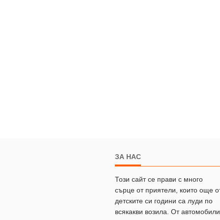
ЗА НАС
Този сайт се прави с много
сърце от приятели, които още о
детските си години са луди по
всякакви возила. От автомобили