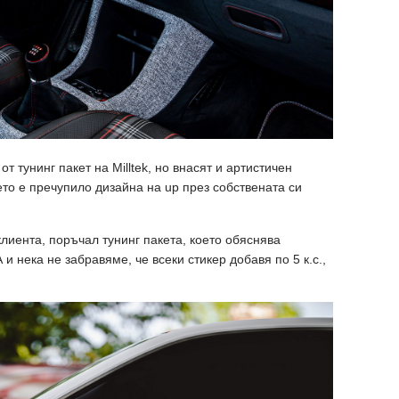
от тунинг пакет на Milltek, но внасят и артистичен
ето е пречупило дизайна на up през собствената си
лиента, поръчал тунинг пакета, което обяснява
и нека не забравяме, че всеки стикер добавя по 5 к.с.,