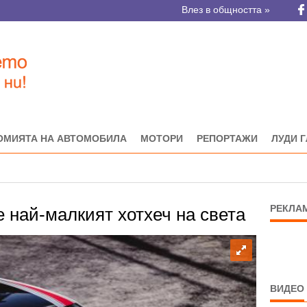
Влез в общността »
ОМИЯТА НА АВТОМОБИЛА
МОТОРИ
РЕПОРТАЖИ
ЛУДИ 
РЕКЛА
 e най-малкият хотхеч на света
ВИДЕО