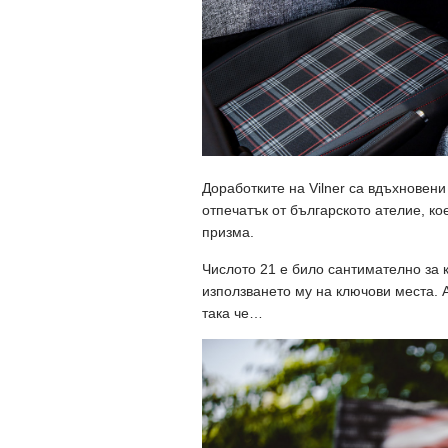
Доработките на Vilner са вдъхновени 
отпечатък от българското ателие, ко
призма.
Числото 21 е било сантимателно за к
използването му на ключови места. А 
така че…