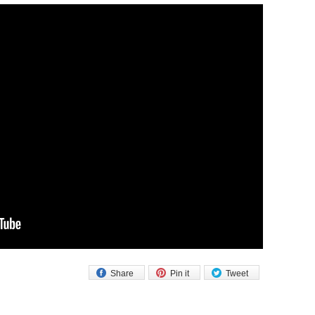
Share
Pin it
Tweet