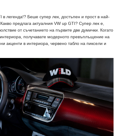
 в легенда!? Беше супер лек, достъпен и прост в най-
Какво предлага актуалния VW up GTI? Супер лек е,
волствие от съчетанието на първите две думички. Когато
а интериора, получавате модерното превъплъщение на
ени акценти в интериора, червено табло на пиксели и