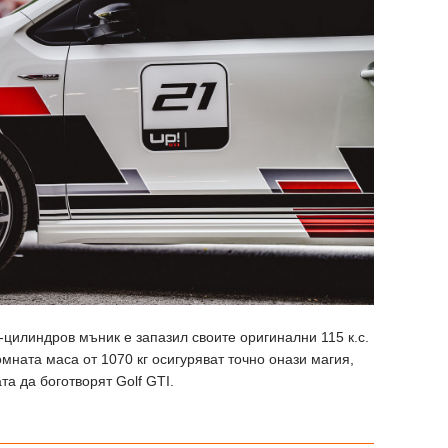
-цилиндров мъник е запазил своите оригинални 115 к.с.
омната маса от 1070 кг осигуряват точно онази магия,
та да боготворят Golf GTI.