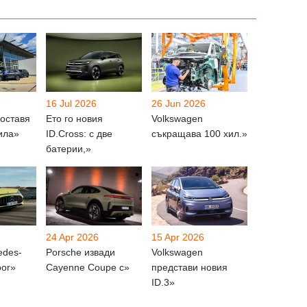
16 Jul 2026
26 Jun 2026
доставя
Ето го новия
Volkswagen
ила»
ID.Cross: с две
съкращава 100 хил.»
батерии,»
24 Apr 2026
15 Apr 2026
edes-
Porsche извади
Volkswagen
or»
Cayenne Coupe с»
представи новия
ID.3»