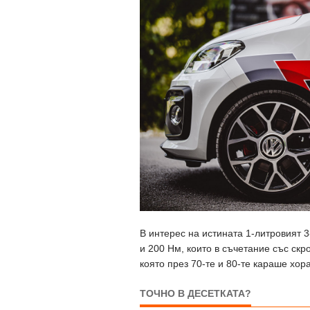
В интерес на истината 1-литровият 3
и 200 Нм, които в съчетание със скр
която през 70-те и 80-те караше хора
ТОЧНО В ДЕСЕТКАТА?