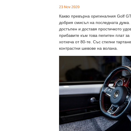
23 Nov 2020
Какво превърна оригиналния Golf GTI
добрия смисъл на последната дума. 
достъпен и доставя простичкото удо
прибавите към това пепитен плат з
хотхеча от 80-те. Със стилни тартан
контрастни шевове на волана.