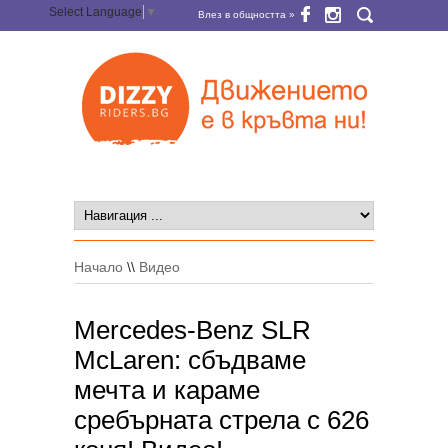
Select Language
▼
Влез в общността »
Начало
\\
Видео
Mercedes-Benz SLR
McLaren: сбъдваме
мечта и караме
сребърната стрела с 626