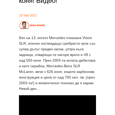
коня! Видео!
10 Sep 2021
Бях на 13, когато Mercedes показаха Vision
SLR, епично изглеждащо сребристо купе със
супер дълъг преден капак, ултра къса
задница, отварящи се нагоре врати и V8 с
над 550 коня. През 2003-та колата дебютира
и като серийна, Mercedes-Benz SLR
McLaren, вече с 626 коня, изцяло карбонова
конструкция и цена от над 700 хил. лв. (през
2003-та!) и моментално поисках да я карам.
Някой ден…