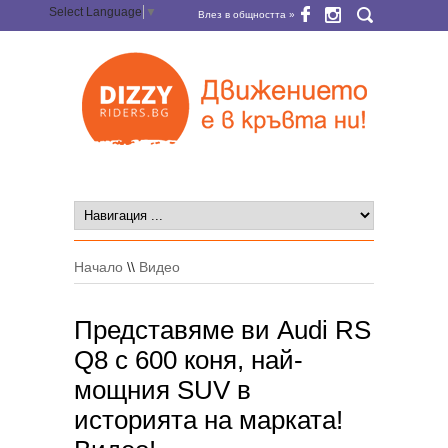
Select Language
▼
Влез в общността »
Начало
\\
Видео
Представяме ви Audi RS
Q8 с 600 коня, най-
мощния SUV в
историята на марката!