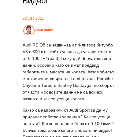
Видео!
22 Sep 2021
Audi RS Q8 се задвижва от 4-литров битурбо
V8 с 600 к.с., който успява да ускори колата
от 0-100 км/ч за 3,8 секунди! Впечатляващи
данни, особено като се имат предвид
габаритите и масата на колата. Автомобилът
е технически свързан с Lambo Urus, Porsche
Cayenne Turbo и Bentley Bentayga, но сборът
от части и ходовите данни не са всичко,
важно е и как се усеща колата.
Какво са направили от Audi Sport за да му
придадат собствен характер? Как се усеща
на пътя? Колко реално е бърз от 0-100 км/ч?
Всичко това и още много в новото ни видео!