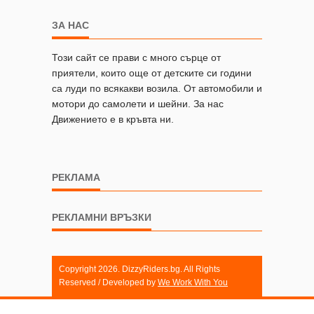
ЗА НАС
Този сайт се прави с много сърце от
приятели, които още от детските си години
са луди по всякакви возила. От автомобили и
мотори до самолети и шейни. За нас
Движението е в кръвта ни.
РЕКЛАМА
РЕКЛАМНИ ВРЪЗКИ
Copyright 2026. DizzyRiders.bg. All Rights
Reserved / Developed by
We Work With You