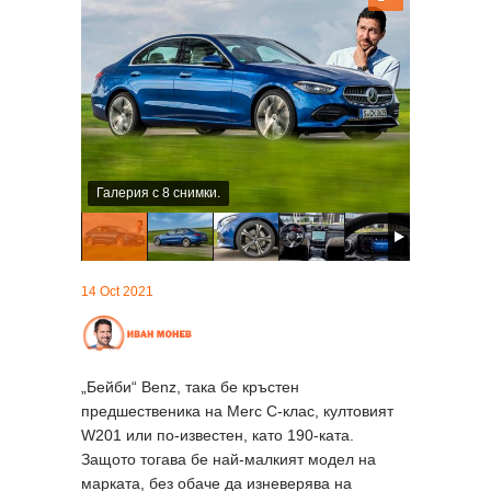
Галерия с 8 снимки.
14 Oct 2021
„Бейби“ Benz, така бе кръстен
предшественика на Merc C-клас, култовият
W201 или по-известен, като 190-ката.
Защото тогава бе най-малкият модел на
марката, без обаче да изневерява на