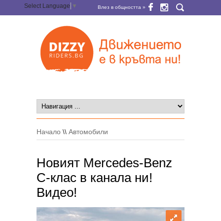
Select Language
▼
Влез в общността »
Начало
\\
Автомобили
Новият Mercedes-Benz
C-клас в канала ни!
Видео!