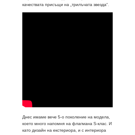
качествата присъщи на „трилъчата звезда“.
Днес имаме вече 5-о поколение на модела,
което много напомня на флагмана S-клас. И
като дизайн на екстериора, и с интериора