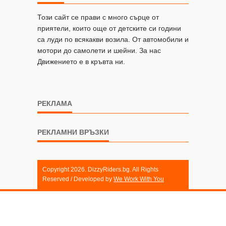
Този сайт се прави с много сърце от
приятели, които още от детските си години
са луди по всякакви возила. От автомобили и
мотори до самолети и шейни. За нас
Движението е в кръвта ни.
РЕКЛАМА
РЕКЛАМНИ ВРЪЗКИ
Copyright 2026. DizzyRiders.bg. All Rights
Reserved / Developed by
We Work With You