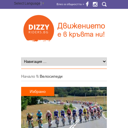
Select Language
▼
Влез в общността »
Начало
\\
Велосипеди
Избрано