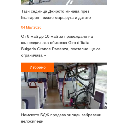
Тази седмица Джирото минава през
България - вижте маршрута и датите
04 May 2026
От 8 май до 10 май за провеждане на
колоездачната обиколка Giro d`Italia –
Bulgaria Grande Partenza, поетапно ще се
ограничава »
Избрано
Немското БДЖ продава хиляди забравени
велосипеди