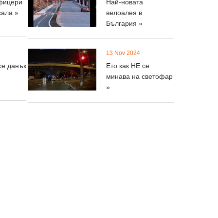
фицери
Най-новата
сала »
велоалея в
България »
13 Nov 2024
се данък
Ето как НЕ се
минава на светофар
»