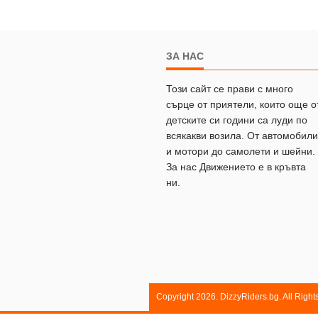
ЗА НАС
Този сайт се прави с много
сърце от приятели, които още о
детските си години са луди по
всякакви возила. От автомобили
и мотори до самолети и шейни.
За нас Движението е в кръвта
ни.
Copyright 2026. DizzyRiders.bg. All Righ