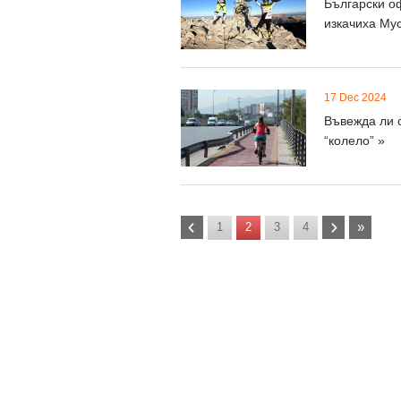
Български о
изкачиха Му
17 Dec 2024
Въвежда ли 
“колело” »
»
1
2
3
4