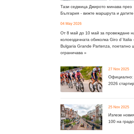
Тази седмица Джирото минава през
България - вижте маршрута и датите
04 May 2026
От 8 май до 10 май за провеждане н
колоездачната обиколка Giro d`Italia 
Bulgaria Grande Partenza, поетапно 
ограничава »
27 Nov 2025
Официално:
2026 стартир
25 Nov 2025
Излезе новия
100 на градо