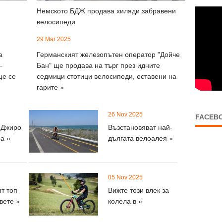
Немското БДЖ продава хиляди забравени
велосипеди
29 Mar 2025
а
Германският железопътен оператор "Дойче
–
Бан" ще продава на търг през идните
ще се
седмици стотици велосипеди, оставени на
гарите »
26 Nov 2025
FACEB
 Джиро
Възстановяват най-
а »
дългата велоалея »
05 Nov 2025
т топ
Вижте този влек за
вете »
колела в »