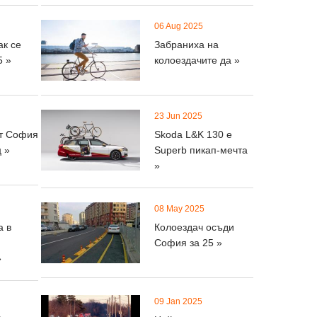
06 Aug 2025
ак се
Забраниха на
5 »
колоездачите да »
23 Jun 2025
т София
Skoda L&K 130 е
 »
Superb пикап-мечта
»
08 May 2025
а в
Колоездач осъди
София за 25 »
»
09 Jan 2025