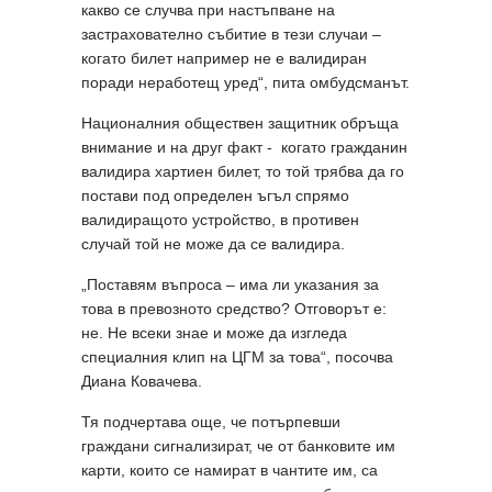
какво се случва при настъпване на
застрахователно събитие в тези случаи –
когато билет например не е валидиран
поради неработещ уред“, пита омбудсманът.
Националния обществен защитник обръща
внимание и на друг факт - когато гражданин
валидира хартиен билет, то той трябва да го
постави под определен ъгъл спрямо
валидиращото устройство, в противен
случай той не може да се валидира.
„Поставям въпроса – има ли указания за
това в превозното средство? Отговорът е:
не. Не всеки знае и може да изгледа
специалния клип на ЦГМ за това“, посочва
Диана Ковачева.
Тя подчертава още, че потърпевши
граждани сигнализират, че от банковите им
карти, които се намират в чантите им, са