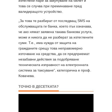
изтеглени пари за закупуване на билет и
това се случва при преминаване пред
валидиращото устройство.
„За това те разбират от последващ SMS на
обслужващата ги банка, което пък означава,
че ако нямат заявена такава банкова услуга,
може и никога да не разберат за изтеглените
суми. Т.е., има нужда от защита на
гражданите срещу това неправомерно
източване на средства, да се предприемат
незабавни действия за подобряване
техническата изправност на електронната
система за таксуване“, категорична е проф.
Ковачева.
ТОЧНО В ДЕСЕТКАТА?