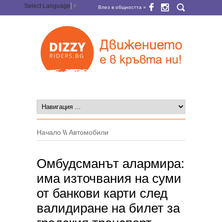
Select Language
▼
Влез в общността »
Начало
\\
Автомобили
Омбудсманът алармира:
има източвания на суми
от банкови карти след
валидиране на билет за