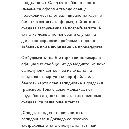
продължават. След като общественото
мнение се оформи твърдо срещу
необходимостта от валидиране на карти и
билети в сегашната форма, тъй като това
създава затруднения за потребителите. А
както изглежда, не липсват и случаи на
далеч по-сериозни проблеми от просто
забавяне при извършване на процедурата.
Омбудсманът на България сигнализира в
официално съобщение до медиите, че вече
са получени сигнали за източване на
средства от виртуални портфейли или
банкови карти след валидиране в градския
транспорт. Това е само малка част от
неудобствата, които новата тикет система
създава, се казва още в текста.
„След като една от причините за
валидацията в Доклада се посочва
застраховката за злополука на пътници,