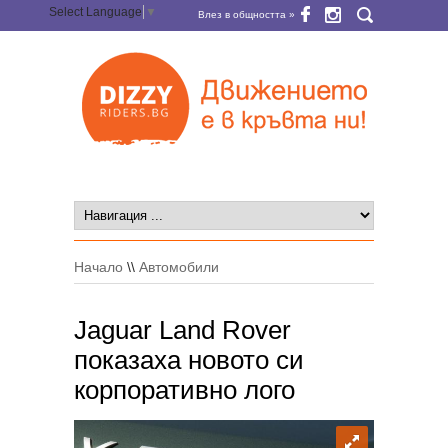
Select Language
▼
Влез в общността »
Начало
\\
Автомобили
Jaguar Land Rover
показаха новото си
корпоративно лого