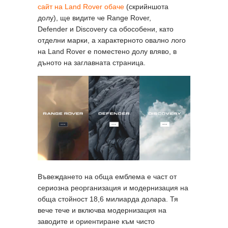
сайт на Land Rover обаче
(скрийншота
долу), ще видите че Range Rover,
Defender и Discovery са обособени, като
отделни марки, а характерното овално лого
на Land Rover е поместено долу вляво, в
дъното на заглавната страница.
Въвеждането на обща емблема е част от
сериозна реорганизация и модернизация на
обща стойност 18,6 милиарда долара. Тя
вече тече и включва модернизация на
заводите и ориентиране към чисто