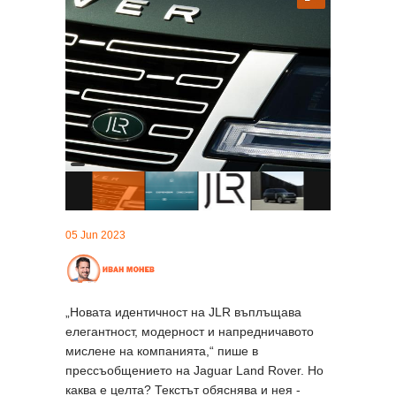
05 Jun 2023
„Новата идентичност на JLR въплъщава
елегантност, модерност и напредничавото
мислене на компанията,“ пише в
прессъобщението на Jaguar Land Rover. Но
каква е целта? Текстът обяснява и нея -