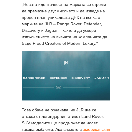
„Новата идентичност на марката се стреми
да премахне двусмислието и да изведе на
преден план уникалната ДНК на всяка от
марките на JLR – Range Rover, Defender,
Discovery и Jaguar – както и да ускори
изпълнението на визията на компанията да
бъде Proud Creators of Modern Luxury.“
Това обаче не означава, че JLR ще се
откаже от легендарния етикет Land Rover.
SUV моделите ще продължат да носят
такива емблеми. Ако влезете в
американския