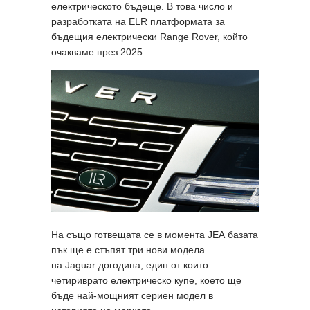
електрическото бъдеще. В това число и
разработката на ELR платформата за
бъдещия електрически Range Rover, който
очакваме през 2025.
На също готвещата се в момента JEA базата
пък ще е стъпят три нови модела
на Jaguar догодина, един от които
четириврато електрическо купе, което ще
бъде най-мощният сериен модел в