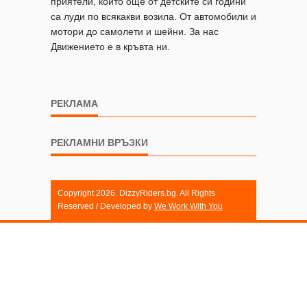
приятели, които още от детските си години
са луди по всякакви возила. От автомобили и
мотори до самолети и шейни. За нас
Движението е в кръвта ни.
РЕКЛАМА
РЕКЛАМНИ ВРЪЗКИ
Copyright 2026. DizzyRiders.bg. All Rights
Reserved / Developed by
We Work With You