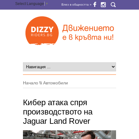
Select Language
▼
Влез в общността »
Начало
\\
Автомобили
Кибер атака спря
производството на
Jaguar Land Rover