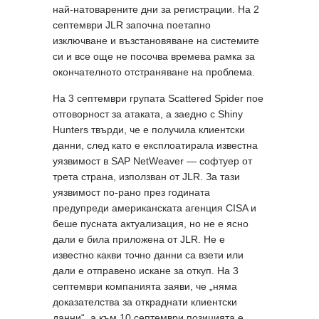
най-натоварените дни за регистрации. На 2
септември JLR започна поетапно
изключване и възстановяване на системите
си и все още не посочва времева рамка за
окончателното отстраняване на проблема.
На 3 септември групата Scattered Spider пое
отговорност за атаката, а заедно с Shiny
Hunters твърди, че е получила клиентски
данни, след като е експлоатирала известна
уязвимост в SAP NetWeaver — софтуер от
трета страна, използван от JLR. За тази
уязвимост по-рано през годината
предупреди американската агенция CISA и
беше пусната актуализация, но не е ясно
дали е била приложена от JLR. Не е
известно какви точно данни са взети или
дали е отправено искане за откуп. На 3
септември компанията заяви, че „няма
доказателства за откраднати клиентски
данни“, а към 10 септември позицията е