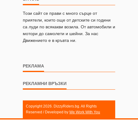
Този сайт се прави с много сърце от
приятели, които още от детските си години
са луди по всякакви возила. От автомобили и
мотори до самолети и шейни. За нас
Движението е в кръвта ни.
РЕКЛАМА
РЕКЛАМНИ ВРЪЗКИ
Copyright 2026. DizzyRiders.bg. All Rights
Reserved / Developed by
We Work With You