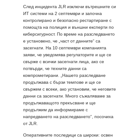
След инцидента JLR изключи вътрешните си
ИТ системи на 2 септември и започна
контролирано и безопасно рестартиране с
помощта на полиция и външни експерти по
киберсигурност. По време на разследването
е установено, че „част от данните“ са
засегнати. На 10 септември компанията
заяви, че уведомява регулаторите и ще се
свърже с всички засегнати лица, ако се
потвърди, че техните данни са
компрометирани. „Нашето разследване
продължава с бързи темпове и ще се
свържем с всеки, ако установим, че неговите
данни са засегнати. Много съжаляваме за
продължаващото прекъсване и ще
продължим да информираме с
напредването на разследването“, посочиха
от JLR.
Оперативните последици са широки: освен