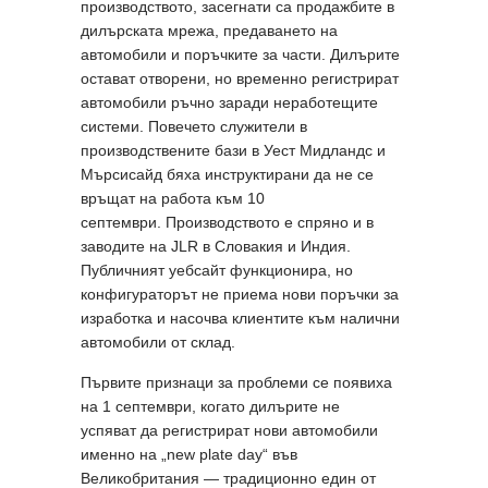
производството, засегнати са продажбите в
дилърската мрежа, предаването на
автомобили и поръчките за части. Дилърите
остават отворени, но временно регистрират
автомобили ръчно заради неработещите
системи. Повечето служители в
производствените бази в Уест Мидландс и
Мърсисайд бяха инструктирани да не се
връщат на работа към 10
септември. Производството е спряно и в
заводите на JLR в Словакия и Индия.
Публичният уебсайт функционира, но
конфигураторът не приема нови поръчки за
изработка и насочва клиентите към налични
автомобили от склад.
Първите признаци за проблеми се появиха
на 1 септември, когато дилърите не
успяват да регистрират нови автомобили
именно на „new plate day“ във
Великобритания — традиционно един от