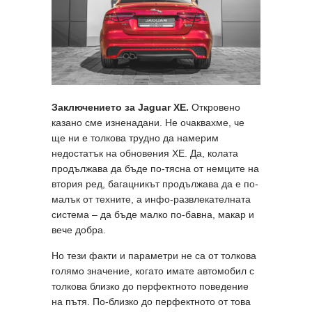
Заключението за
Jaguar XE
.
Откровено
казано сме изненадани. Не очаквахме, че
ще ни е толкова трудно да намерим
недостатък на обновения XE. Да, колата
продължава да бъде по-тясна от немците на
втория ред, багацникът продължава да е по-
малък от техните, а инфо-развлекателната
система – да бъде малко по-бавна, макар и
вече добра.
Но тези факти и параметри не са от толкова
голямо значение, когато имате автомобил с
толкова близко до перфектното поведение
на пътя. По-близко до перфектното от това