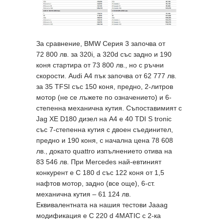
За сравнение, BMW Серия 3 започва от
72 800 лв. за 320i, а 320d със задно и 190
коня стартира от 73 800 лв., но с ръчни
скорости. Audi А4 пък започва от 62 777 лв.
за 35 TFSI със 150 коня, предно, 2-литров
мотор (не се лъжете по означението) и 6-
степенна механична кутия. Съпоставимият с
Jag XE D180 дизел на A4 e 40 TDI S tronic
със 7-степенна кутия с двоен съединител,
предно и 190 коня, с начална цена 78 608
лв., докато quattro изпълнението отива на
83 546 лв. При Mercedes най-евтиният
конкурент е C 180 d със 122 коня от 1,5
нафтов мотор, задно (все още), 6-ст.
механична кутия – 61 124 лв.
Еквивалентната на нашия тестови Jaaag
модификация е C 220 d 4MATIC с 2-ка