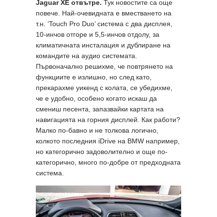
Jaguar XE
отвътре.
Тук новостите са още
повече. Най-очевидната е вместването на
т.н. ‘Touch Pro Duo’ система с два дисплея,
10-инчов отгоре и 5,5-инчов отдолу, за
климатичната инсталация и дублиране на
командите на аудио системата.
Първоначално решихме, че повтрянето на
функциите е излишно, но след като,
прекарахме уикенд с колата, се убедихме,
че е удобно, особено когато искаш да
смениш песента, запазвайки картата на
навигацията на горния дисплей. Как работи?
Малко по-бавно и не толкова логично,
колкото последния iDrive на BMW например,
но категорично задоволително и още по-
категорично, много по-добре от предходната
система.