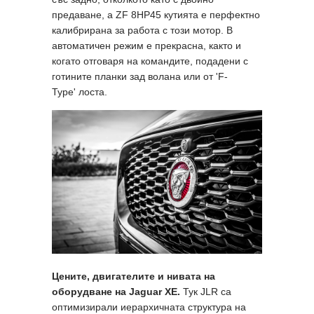
предаване, а ZF 8HP45 кутията е перфектно
калибрирана за работа с този мотор. В
автоматичен режим е прекрасна, както и
когато отговаря на командите, подадени с
готините планки зад волана или от 'F-
Type' лостa.
Цените, двигателите и нивата на
оборудване на
Jaguar XE
.
Тук JLR са
оптимизирали иерархичната структура на