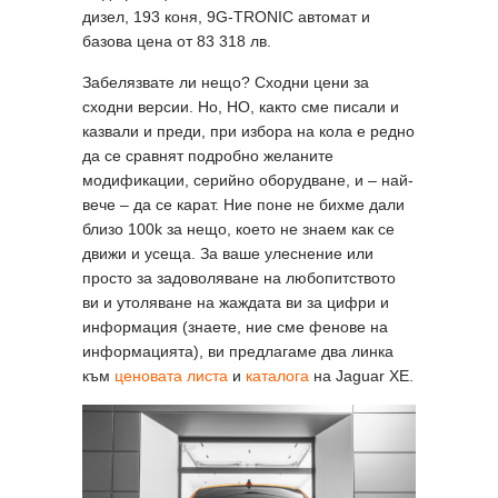
дизел, 193 коня, 9G-TRONIC автомат и
базова цена от 83 318 лв.
Забелязвате ли нещо? Сходни цени за
сходни версии. Но, НО, както сме писали и
казвали и преди, при избора на кола е редно
да се сравнят подробно желаните
модификации, серийно оборудване, и – най-
вече – да се карат. Ние поне не бихме дали
близо 100k за нещо, което не знаем как се
движи и усеща. За ваше улеснение или
просто за задоволяване на любопитството
ви и утоляване на жаждата ви за цифри и
информация (знаете, ние сме фенове на
информацията), ви предлагаме два линка
към
ценовата листа
и
каталога
на Jaguar XE.