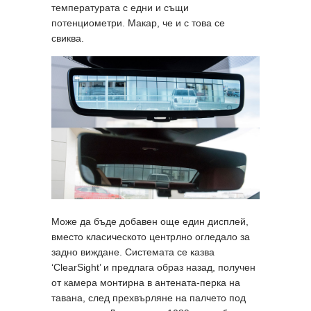
температурата с едни и същи
потенциометри. Макар, че и с това се
свиква.
Може да бъде добавен още един дисплей,
вместо класическото центрлно огледало за
задно виждане. Системата се казва
‘ClearSight’ и предлага образ назад, получен
от камера монтирна в антената-перка на
тавана, след прехвърляне на палчето под