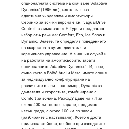
опционалната система на окачване ‘Adaptive
Dynamics’ (1996 лв.), която включва
адаптивни хирдавлични амортисьори.
Серийно за всички версии е т.н. ‘JaguarDrive
Control’, взаимстван от F-Type и предлагащ
избор от 4 режима: Comfort, Eco, Ice Snow и
Dynamic. Знаете, те определят поведението
на скоростната кутия, двигателя и
кормилното управление. А в нашия случай и
на работата на амортисьорите, зарати
опционалните ‘Adaptive Dynamics’ . И, вече,
също както в BMW, Audi и Merc, имате опция
за индивидуално конфигуриране на
различните възли – например, Dynamic за
двигателя и скоростите, комбинирано с
Comfort за волана. Разход? Даде ни 7,4 за
около 400 км тестово каране, предимно
извън града, с около 100 км по завои
(разбирайте с настъпване). Което е доста
прилична стойност, особено при заводските