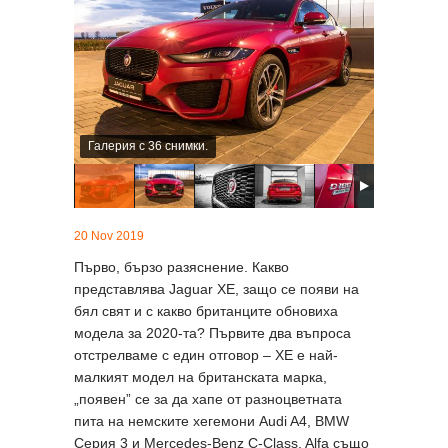
Галерия с 36 снимки.
20 Nov 2019
Първо, бързо разяснение. Какво
представлява Jaguar XE, защо се появи на
бял свят и с какво британците обновиха
модела за 2020-та? Първите два въпроса
отстрелваме с един отговор – XE е най-
малкият модел на британската марка,
„появен” се за да хапе от разноцветната
пита на немските хегемони Audi A4, BMW
Серия 3 и Mercedes-Benz C-Class. Alfa също