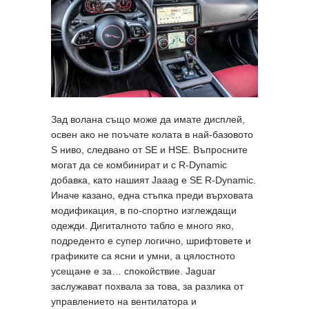
Зад волана също може да имате дисплей,
освен ако не поъчате колата в най-базовото
S ниво, следвано от SE и HSE. Въпросните
могат да се комбинират и с R-Dynamic
добавка, като нашият Jaaag е SE R-Dynamic.
Иначе казано, една стъпка преди върховата
модификация, в по-спортно изглеждащи
одежди. Дигиталното табло е много яко,
подреденто е супер логично, шрифтовете и
графиките са ясни и умни, а цялостното
усещане е за… спокойствие. Jaguar
заслужават похвала за това, за разлика от
управлението на вентилатора и