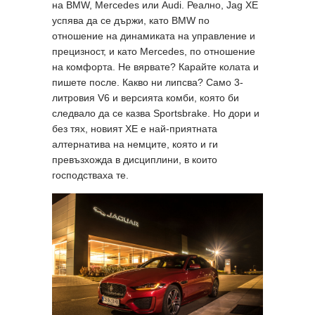
на BMW, Mercedes или Audi. Реално, Jag XE
успява да се държи, като BMW по
отношение на динамиката на управление и
прецизност, и като Mercedes, по отношение
на комфорта. Не вярвате? Карайте колата и
пишете после. Какво ни липсва? Само 3-
литровия V6 и версията комби, която би
следвало да се казва Sportsbrake. Но дори и
без тях, новият XE е най-приятната
алтернатива на немците, която и ги
превъзхожда в дисциплини, в които
господстваха те.