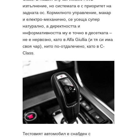
изпълнение, но системата е с приоритет на
задната ос. Кормилното управление, макар
и електро-механично, се усеща супер
натурално, а директността и
ннформативността му е точно в десетката –
не е нервозно, като в Alfa Giullia (и тя си има
своя чар), нито по-отдалечено, като в C-
Class.
Тестовият автомобил е снабден с