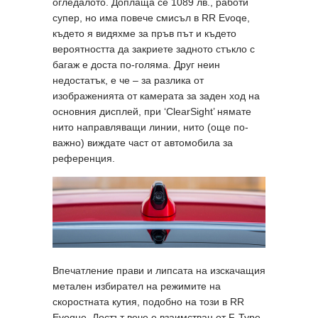
огледалото. Доплаща се 1089 лв., работи
супер, но има повече смисъл в RR Evoqe,
където я видяхме за пръв път и където
вероятността да закриете задното стъкло с
багаж е доста по-голяма. Друг неин
недостатък, е че – за разлика от
изображенията от камерата за заден ход на
основния дисплей, при ‘ClearSight’ нямате
нито направляващи линии, нито (още по-
важно) виждате част от автомобила за
референция.
Впечатление прави и липсата на изскачащия
метален избирател на режимите на
скоростната кутия, подобно на този в RR
Evoque. Лостът вече е взаимстван от F-Type