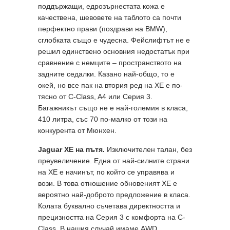
поддържащи, едрозърнестата кожа е
качествена, шевовете на таблото са почти
перфектно прави (поздрави на BMW),
сглобката също е чудесна. Фейслифтът не е
решил единствено основния недостатък при
сравнение с немците – пространството на
задните седалки. Казано най-общо, то е
окей, но все пак на втория ред на XE е по-
тясно от C-Class, A4 или Серия 3.
Багажникът също не е най-големия в класа,
410 литра, със 70 по-малко от този на
конкурента от Мюнхен.
Jaguar XE
на пътя.
Изключителен талан, без
преувеличение. Една от най-силните страни
на XE е начинът, по който се управява и
вози. В това отношение обновеният XE е
вероятно най-доброто предложение в класа.
Колата буквално съчетава директността и
прецизността на Серия 3 с комфорта на C-
Class. В нашия случай имаме АWD