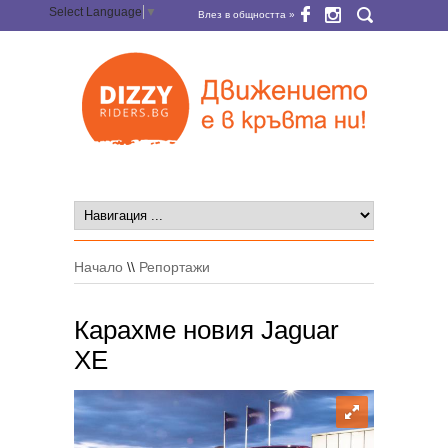
Select Language
▼
Влез в общността »
Начало
\\
Репортажи
Карахме новия Jaguar
XE