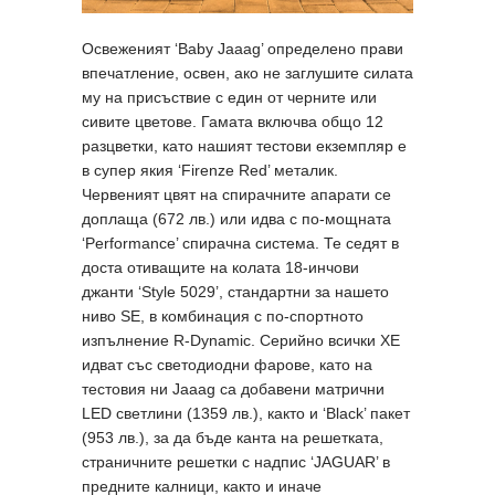
Освеженият ‘Baby Jaaag’ определено прави
впечатление, освен, ако не заглушите силата
му на присъствие с един от черните или
сивите цветове. Гамата включва общо 12
разцветки, като нашият тестови екземпляр е
в супер якия ‘Firenze Red’ металик.
Червеният цвят на спирачните апарати се
доплаща (672 лв.) или идва с по-мощната
‘Performance’ спирачна система. Те седят в
доста отиващите на колата 18-инчови
джанти ‘Style 5029’, стандартни за нашето
ниво SE, в комбинация с по-спортното
изпълнение R-Dynamic. Серийно всички XE
идват със светодиодни фарове, като на
тестовия ни Jaaag са добавени матрични
LED светлини (1359 лв.), както и ‘Black’ пакет
(953 лв.), за да бъде канта на решетката,
страничните решетки с надпис ‘JAGUAR’ в
предните калници, както и иначе