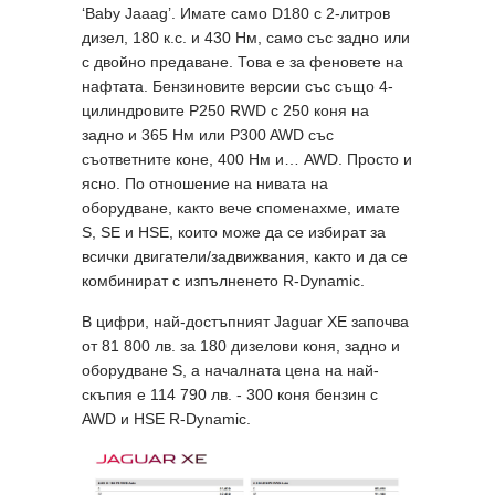
‘Baby Jaaag’. Имате само D180 с 2-литров
дизел, 180 к.с. и 430 Нм, само със задно или
с двойно предаване. Това е за феновете на
нафтата. Бензиновите версии със също 4-
цилиндровите P250 RWD с 250 коня на
задно и 365 Нм или P300 AWD със
съответните коне, 400 Нм и… AWD. Просто и
ясно. По отношение на нивата на
оборудване, както вече споменахме, имате
S, SE и HSE, които може да се избират за
всички двигатели/задвижвания, както и да се
комбинират с изпълненето R-Dynamic.
В цифри, най-достъпният Jaguar XE започва
от 81 800 лв. за 180 дизелови коня, задно и
оборудване S, а началната цена на най-
скъпия е 114 790 лв. - 300 коня бензин с
AWD и HSE R-Dynamic.