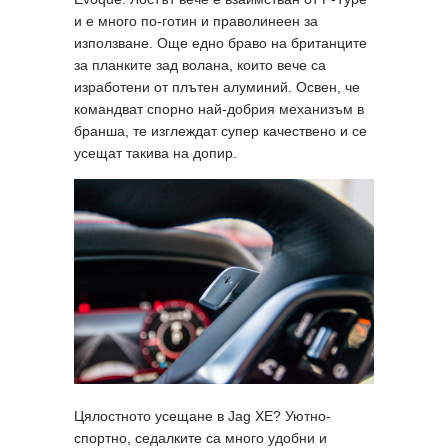
и е много по-готин и праволинеен за
използване. Още едно браво на британците
за планките зад волана, които вече са
изработени от плътен алуминий. Освен, че
командват спорно най-добрия механизъм в
бранша, те изглеждат супер качествено и се
усещат такива на допир.
Цялостното усещане в Jag XE? Уютно-
спортно, седалките са много удобни и