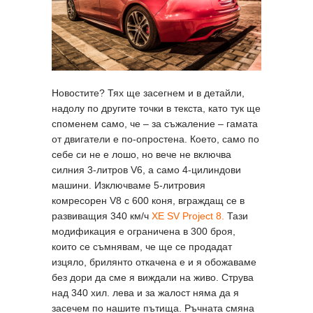
Новостите? Тях ще засегнем и в детайли,
надолу по другите точки в текста, като тук ще
споменем само, че – за съжаление – гамата
от двигатели е по-опростена. Което, само по
себе си не е лошо, но вече не включва
силния 3-литров V6, а само 4-цилиндови
машини. Изключваме 5-литровия
комресорен V8 с 600 коня, вграждащ се в
развиващия 340 км/ч
XE SV Project 8.
Тази
модификация е ограничена в 300 броя,
които се съмнявам, че ще се продадат
изцяло, брилянто откачена е и я обожаваме
без дори да сме я виждали на живо. Струва
над 340 хил. лева и за жалост няма да я
засечем по нашите пътища. Ръчната смяна