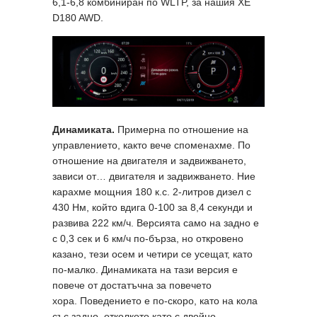
6,1-6,8 комбиниран по WLTP, за нашия XE
D180 AWD.
Динамиката.
Примерна по отношение на
управлението, както вече споменахме. По
отношение на двигателя и задвижването,
зависи от… двигателя и задвижването. Ние
карахме мощния 180 к.с. 2-литров дизел с
430 Нм, който вдига 0-100 за 8,4 секунди и
развива 222 км/ч. Версията само на задно е
с 0,3 сек и 6 км/ч по-бърза, но откровено
казано, тези осем и четири се усещат, като
по-малко. Динамиката на тази версия е
повече от достатъчна за повечето
хора. Поведението е по-скоро, като на кола
със задно, отколкото като с двойно