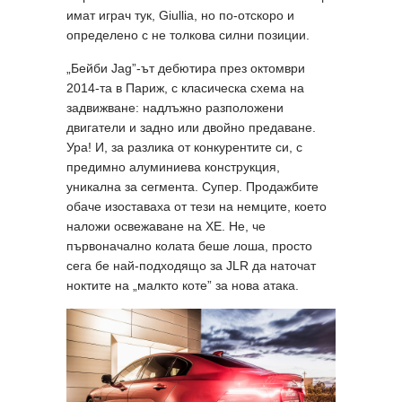
имат играч тук, Giullia, но по-отскоро и
определено с не толкова силни позиции.
„Бейби Jag”-ът дебютира през октомври
2014-та в Париж, с класическа схема на
задвижване: надлъжно разположени
двигатели и задно или двойно предаване.
Ура! И, за разлика от конкурентите си, с
предимно алуминиева конструкция,
уникална за сегмента. Супер. Продажбите
обаче изоставаха от тези на немците, което
наложи освежаване на XE. Не, че
първоначално колата беше лоша, просто
сега бе най-подходящо за JLR да наточат
ноктите на „малкто коте” за нова атака.