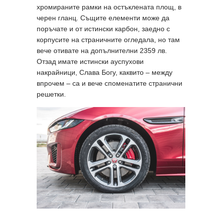
хромираните рамки на остъклената площ, в
черен гланц. Същите елементи може да
поръчате и от истински карбон, заедно с
корпусите на страничните огледала, но там
вече отивате на допълнителни 2359 лв.
Отзад имате истински ауспухови
накрайници, Слава Богу, каквито – между
впрочем – са и вече споменатите странични
решетки.