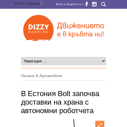
Select Language
▼
Влез в общността »
Начало
\\
Автомобили
В Естония Bolt започва
доставки на храна с
автономни роботчета