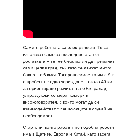
Самите роботчета са електрически. Те се
използват само за последния етап от
доставката – т.е. не биха могли да преминат
сами целия град, тъй като се движат много
бавно – с 6 км/ч. Товароносимостта им е 9 кг,
а пробегът с едно зареждане – около 40 км.
За ориентиране разчитат на GPS, радар,
ултразвукови сензори, камери и
високоговорител, с който могат да си
взаимодействат с пешеходците в случай на
необходимост.
Стартъпи, които работят по подобни роботи
има в Щатите, Европа и Китай, като засега