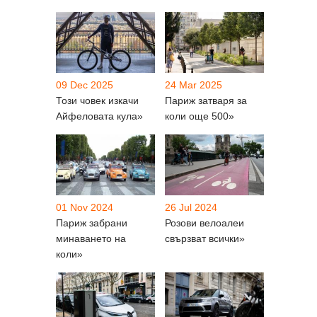
09 Dec 2025
24 Mar 2025
Този човек изкачи
Париж затваря за
Айфеловата кула»
коли още 500»
01 Nov 2024
26 Jul 2024
Париж забрани
Розови велоалеи
минаването на
свързват всички»
коли»