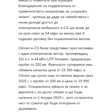
някои от клиентите във Франция.
Благодарение на подкрепената от
правителството инициатива за „социален
лизинг“, целяща да даде на семействата с
ниски доходи достъп до
електрическа мобилност, e-C3 ще може да
се купи само за 54 евро на месец при 3-
годишен договор без първоначална вноска.
Citroen e-C3 беше представен през октомври
с един електрически мотор, произвеждащ
111 к.с. и 44 кВтч LFP батерия, предлагаща
пробег от 320 км. Френското супермини има
обявена начална цена от 23 300 евро, а
Citroen ще пусне още по-евтина версия през
2025 г. с пробег от 200 км и цена от 19 990
евро. Специалната оферта за лизинг е за
версията с по-дълъг обхват и ще бъде
налична от 1 януари 2024 г., като останалата
част от сумата ще бъде осигурена от
държавата.