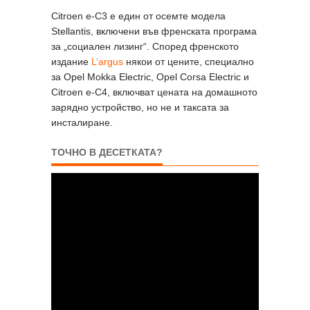
Citroen e-C3 е един от осемте модела
Stellantis, включени във френската програма
за „социален лизинг“. Според френското
издание
L’argus
някои от цените, специално
за Opel Mokka Electric, Opel Corsa Electric и
Citroen e-C4, включват цената на домашното
зарядно устройство, но не и таксата за
инсталиране.
ТОЧНО В ДЕСЕТКАТА?