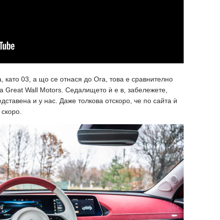
 като 03, а що се отнася до Ora, това е сравнително
а Great Wall Motors. Седалището ѝ е в, забележете,
дставена и у нас. Даже толкова отскоро, че по сайта ѝ
 скоро.