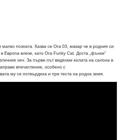
 малко позната. Казва се Ora 03, макар че в родния си
в Европа влезе, като Ora Funky Cat. Доста „фънки“
атичния хеч. За първи път видяхме колата на салона в
аправи впечатление, особено с
вата му се потвърдиха и при теста на родна земя.