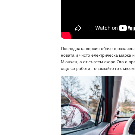
Последната версия обаче е означена,
новата и чисто електрическа марка н
Мюнхен, а от съвсем скоро Ora e пре
още се работи - oчаквайте го съвсем