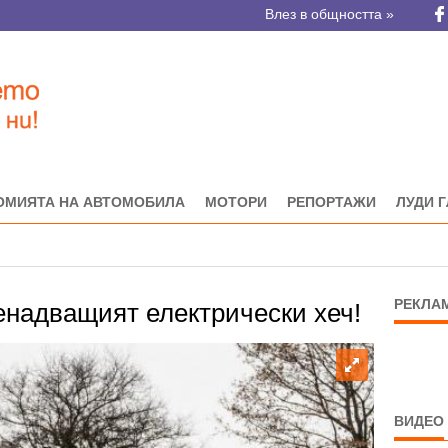
Влез в общността »
ОМИЯТА НА АВТОМОБИЛА
МОТОРИ
РЕПОРТАЖИ
ЛУДИ 
РЕКЛА
енадващият електрически хеч!
ВИДЕО