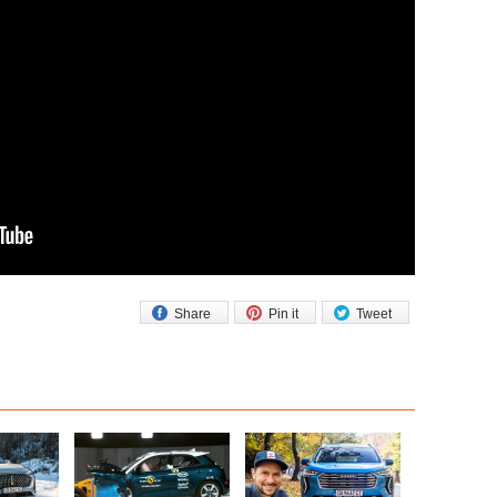
Share
Pin it
Tweet