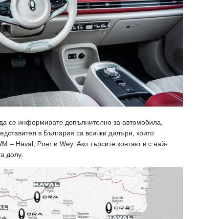
е да се информирате допълнително за автомобила,
едставител в България са всички дилъри, които
 – Haval, Poer и Wey. Ако търсите контакт в с най-
та долу.