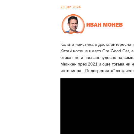
23 Jan 2024
Колата наистина е доста интересна и
Китай носеше името Ora Good Cat, а 
етикет, но и пасващ чудесно на симп
Мюнхен през 2021 и още тогава ни н
интериора. „Подозренията“ за качест