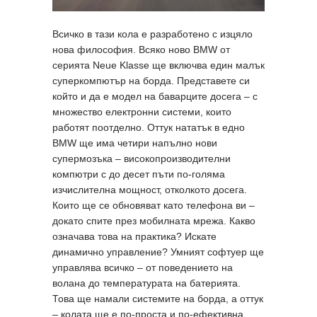
Всичко в тази кола е разработено с изцяло
нова философия. Всяко ново BMW от
серията Neue Klasse ще включва един малък
суперкомпютър на борда. Представете си
който и да е модел на баварците досега – с
множество електронни системи, които
работят поотделно. Оттук нататък в едно
BMW ще има четири напълно нови
супермозъка – високопроизводителни
компютри с до десет пъти по-голяма
изчислителна мощност, отколкото досега.
Които ще се обновяват като телефона ви –
докато спите през мобилната мрежа. Какво
означава това на практика? Искате
динамично управление? Умният софтуер ще
управлява всичко – от поведението на
волана до температурата на батерията.
Това ще намали системите на борда, а оттук
– колата ще е по-проста и по-ефективна,