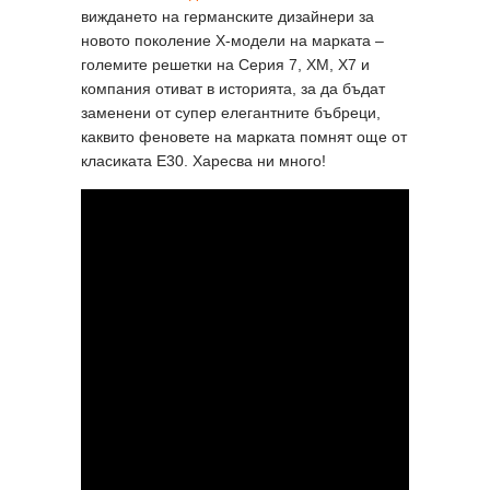
виждането на германските дизайнери за
новото поколение Х-модели на марката –
големите решетки на Серия 7, XM, X7 и
компания отиват в историята, за да бъдат
заменени от супер елегантните бъбреци,
каквито феновете на марката помнят още от
класиката E30. Харесва ни много!