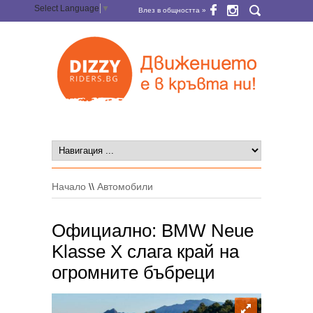
Select Language
▼
Влез в общността »
Начало
\\
Автомобили
Официално: BMW Neue
Klasse X слага край на
огромните бъбреци