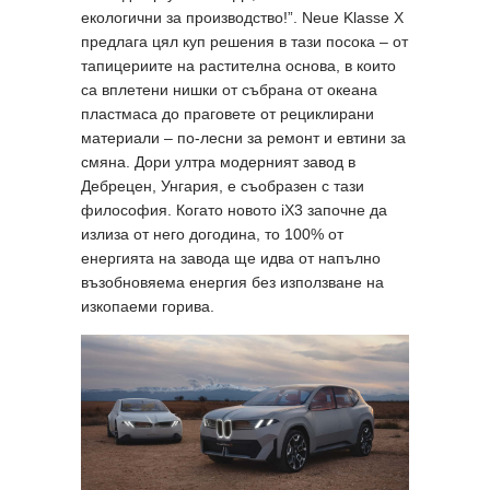
екологични за производство!”. Neue Klasse X
предлага цял куп решения в тази посока – от
тапицериите на растителна основа, в които
са вплетени нишки от събрана от океана
пластмаса до праговете от рециклирани
материали – по-лесни за ремонт и евтини за
смяна. Дори ултра модерният завод в
Дебрецен, Унгария, е съобразен с тази
философия. Когато новото iX3 започне да
излиза от него догодина, то 100% от
енергията на завода ще идва от напълно
възобновяема енергия без използване на
изкопаеми горива.