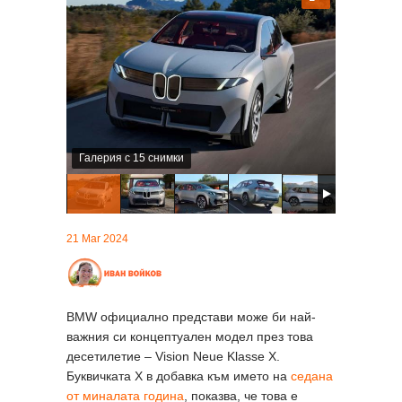
Галерия с 15 снимки
21 Mar 2024
BMW официално представи може би най-
важния си концептуален модел през това
десетилетие – Vision Neue Klasse X.
Буквичката X в добавка към името на
седана
от миналата година
, показва, че това е