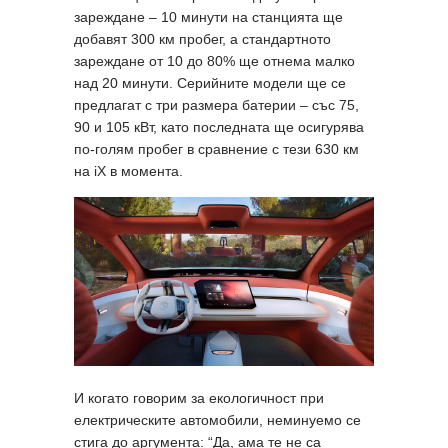
зареждане – 10 минути на станцията ще
добавят 300 км пробег, а стандартното
зареждане от 10 до 80% ще отнема малко
над 20 минути. Серийните модели ще се
предлагат с три размера батерии – със 75,
90 и 105 кВт, като последната ще осигурява
по-голям пробег в сравнение с тези 630 км
на iX в момента.
И когато говорим за екологичност при
електрическите автомобили, неминуемо се
стига до аргумента: “Да, ама те не са