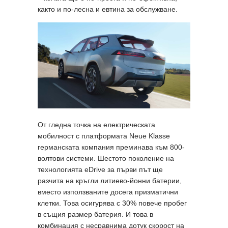
както и по-лесна и евтина за обслужване.
От гледна точка на електрическата
мобилност с платформата Neue Klasse
германската компания преминава към 800-
волтови системи. Шестото поколение на
технологията eDrive за първи път ще
разчита на кръгли литиево-йонни батерии,
вместо използваните досега призматични
клетки. Това осигурява с 30% повече пробег
в същия размер батерия. И това в
комбинация с несравнима дотук скорост на