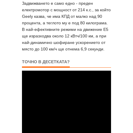
Задвижването е само едно - преден
електромотор с мощност от 214 к.с., за който
Geely казва, че има КПД от малко над 90
процента, а теглото му е под 80 килограма.
В най-ефективните режими на движение Е5
ще изразходва около 12 кВтч/100 км, а при
най-динамично шофиране ускорението от
място до 100 км/ч ще отнема 6,9 секунди.
ТОЧНО В ДЕСЕТКАТА?