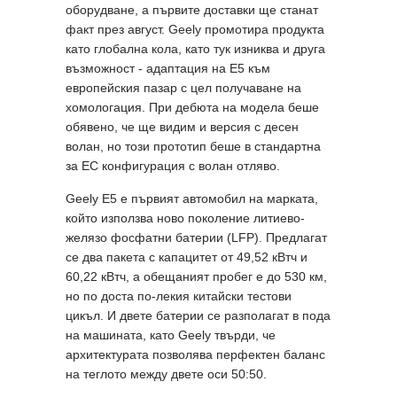
оборудване, а първите доставки ще станат
факт през август. Geely промотира продукта
като глобална кола, като тук изниква и друга
възможност - адаптация на Е5 към
европейския пазар с цел получаване на
хомологация. При дебюта на модела беше
обявено, че ще видим и версия с десен
волан, но този прототип беше в стандартна
за ЕС конфигурация с волан отляво.
Geely E5 е първият автомобил на марката,
който използва ново поколение литиево-
желязо фосфатни батерии (LFP). Предлагат
се два пакета с капацитет от 49,52 кВтч и
60,22 кВтч, а обещаният пробег е до 530 км,
но по доста по-лекия китайски тестови
цикъл. И двете батерии се разполагат в пода
на машината, като Geely твърди, че
архитектурата позволява перфектен баланс
на теглото между двете оси 50:50.