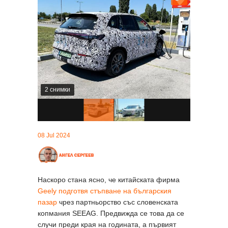
2 снимки
08 Jul 2024
Наскоро стана ясно, че китайската фирма
Geely подготвя стъпване на българския
пазар
чрез партньорство със словенската
копмания SEEAG. Предвижда се това да се
случи преди края на годината, а първият