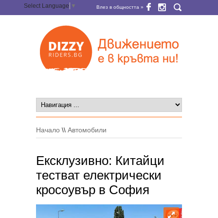
Select Language
▼
Влез в общността »
Начало
\\
Автомобили
Ексклузивно: Китайци
тестват електрически
кросоувър в София