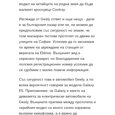
модел на китайците на родна земя да бъде
малкият кросоувър Coolray.
Изглежда от Geely готвят и още нещо - дали
е за българския пазар или не, не можем да
предположим със сигурност, но знаем, че
този маскиран тестови прототип се движи из
улиците на София. Успяхме да го заснемем
по време на зареждане на станция от
веригата на Еldrive. Външният вид е
сериозно прикрит, но благодарение на
полския регистрационен номер успяхме да
се сдобием с малко повече информация.
Със сигурност това е автомобил Geely, а по
всяка вероятност говорим за модела Galaxy
E5. Припомняме, че Galaxy e името на
дивизията за електрически автомобили на
Geely. Външните прилики между прототипа и
серийния модел са много силно изразени,
въпреки камуфлажа, а е важно да