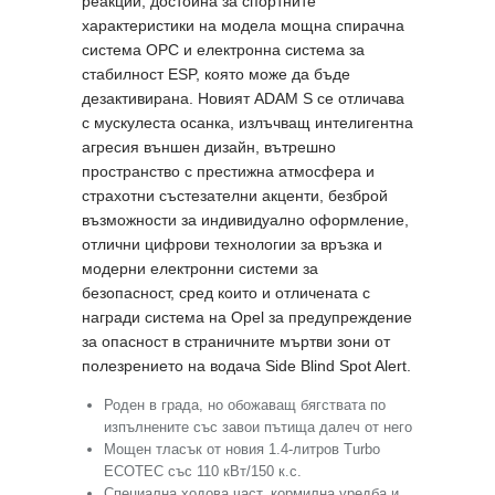
реакции, достойна за спортните
характеристики на модела мощна спирачна
система OPC и електронна система за
стабилност ESP, която може да бъде
дезактивирана. Новият ADAM S се отличава
с мускулеста осанка, излъчващ интелигентна
агресия външен дизайн, вътрешно
пространство с престижна атмосфера и
страхотни състезателни акценти, безброй
възможности за индивидуално оформление,
отлични цифрови технологии за връзка и
модерни електронни системи за
безопасност, сред които и отличената с
награди система на Opel за предупреждение
за опасност в страничните мъртви зони от
полезрението на водача Side Blind Spot Alert.
Роден в града, но обожаващ бягствата по
изпълнените със завои пътища далеч от него
Мощен тласък от новия 1.4-литров Turbo
ECOTEC със 110 кВт/150 к.с.
Специална ходова част, кормилна уредба и