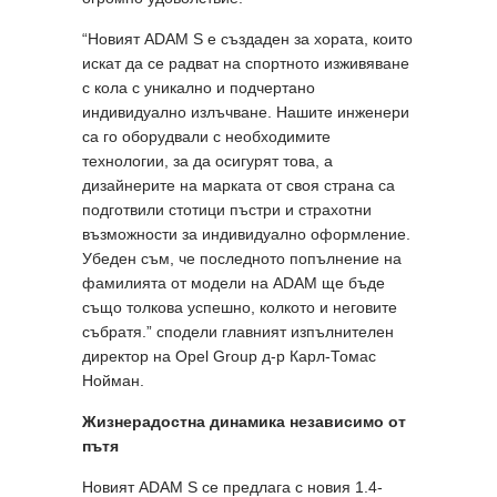
“Новият ADAM S е създаден за хората, които
искат да се радват на спортното изживяване
с кола с уникално и подчертано
индивидуално излъчване. Нашите инженери
са го оборудвали с необходимите
технологии, за да осигурят това, а
дизайнерите на марката от своя страна са
подготвили стотици пъстри и страхотни
възможности за индивидуално оформление.
Убеден съм, че последното попълнение на
фамилията от модели на ADAM ще бъде
също толкова успешно, колкото и неговите
събратя.” сподели главният изпълнителен
директор на Opel Group д-р Карл-Томас
Нойман.
Жизнерадостна динамика независимо от
пътя
Новият ADAM S се предлага с новия 1.4-