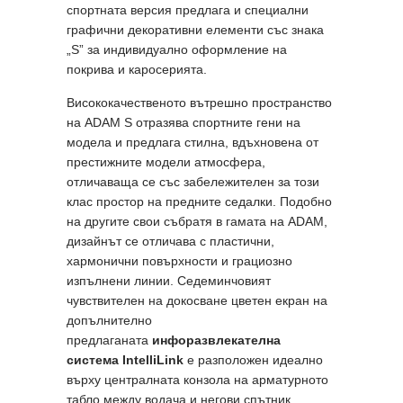
спортната версия предлага и специални
графични декоративни елементи със знака
„S” за индивидуално оформление на
покрива и каросерията.
Висококачественото вътрешно пространство
на ADAM S отразява спортните гени на
модела и предлага стилна, вдъхновена от
престижните модели атмосфера,
отличаваща се със забележителен за този
клас простор на предните седалки. Подобно
на другите свои събратя в гамата на ADAM,
дизайнът се отличава с пластични,
хармонични повърхности и грациозно
изпълнени линии. Седеминчовият
чувствителен на докосване цветен екран на
допълнително
предлаганата
инфоразвлекателна
система
IntelliLink
е разположен идеално
върху централната конзола на арматурното
табло между водача и негови спътник.