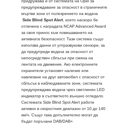
придружава и от системата на Opel за
предупреждаване за опасност в страничните
мъртви зони от полезрението на водача
Side Blind Spot Alert
, която наскоро бе
отличена с наградата NCAP Advanced Award
за своя принос към повишаването на
активната безопасност. Тази система също
използва данни от ултразвукови сензори, за
да предупреди водача за опасност от
непосредствен сблъсък при смяна на
лентата на движение. Ако електронните
охранители установят наличие или
навлизане на друг автомобил с опасност от
сблъсък в наблюдаваните зони, системата
предупреждава водача чрез светлинен LED
индикатор в съответното външно огледало.
Системата Side Blind Spot Alert работи
активно в скоростния диапазон от 10 до 140
км/ч. Също така допълнително могат да
бъдат поръчани DAB/DAB+.