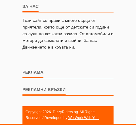
ЗА НАС
Този сайт се прави с много сърце от
приятели, които още от детските си години
са луди по всякакви возила. От автомобили и
мотори до самолети и шейни. За нас
Движението е в кръвта ни.
РЕКЛАМА
РЕКЛАМНИ ВРЪЗКИ
Copyright 2026. DizzyRiders.bg. All Rights
Reserved / Developed by
We Work With You