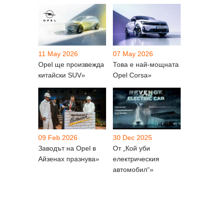
11 May 2026
07 May 2026
Opel ще произвежда
Това е най-мощната
китайски SUV»
Opel Corsa»
09 Feb 2026
30 Dec 2025
Заводът на Opel в
От „Кой уби
Айзенах празнува»
електрическия
автомобил“»