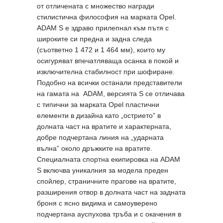
от отличената с множество награди
стилистична философия на марката Opel.
ADAM S е здраво прилепнал към пътя с
широките си предна и задна следа
(съответно 1 472 и 1 464 мм), които му
осигуряват впечатляваща осанка в покой и
изключителна стабилност при шофиране.
Подобно на всички останали представители
на гамата на ADAM, версията S се отличава
с типични за марката Opel пластични
елементи в дизайна като „острието” в
долната част на вратите и характерната,
добре подчертана линия на „ударната
вълна” около дръжките на вратите.
Специалната спортна екипировка на ADAM
S включва уникалния за модела преден
спойлер, страничните прагове на вратите,
разширения отвор в долната част на задната
броня с ясно видима и самоуверено
подчертана ауспухова тръба и с окачения в