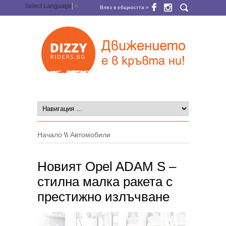
Select Language
▼
Влез в общността »
Начало
\\
Автомобили
Новият Opel ADAM S –
стилна малка ракета с
престижно излъчване