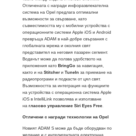
Oтличената с награди инфоразвлекателна
система на Оpel предлага оптимални
възможности за свързване, като
съвместимостта му с мобилни устройства с
операционните системи Apple iOS и Android
превръща ADAM в най-добре свързания с
глобалната мрежа и околния свят
представител на неговия пазарен сегмент.
Водачът може да ползва удобството на
приложения като
BringGo
за навигация,
както и на
Stitcher
и
TuneIn
за приемане на
радиопрограми и подкасти от цял свят.
Възможността за интеграция на функциите
на устройства с операционна система Apple
iOS в IntelliLink позволява и използване
на
гласово управление
Siri Eyes Free
.
Отличени с награди технологии на Opel
Новият ADAM S може да бъде оборудван по
желание и с интелигентната електронна