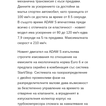
механична трансмисия с къси предавки.
Данните за ускорението са достойни за
малък спортен автомобил, като границата от
100 км/ч се достига за време от 8.5 секунди.
В същото време ADAM S впечатлява преди
всичко с отличната си еластичност - новият
модел има ускорение от 80 дo 120 км/ч едва
7,9 секунди на 5-та предавка. Максималната
скорост е 210 км/ч.
Новият двигател на ADAM S изпълнява
строгите изисквания по отношение на
емисиите на екологичната норма Euro 6 и се
предлага серийно в комбинация със система
Start/Stop. Системата на газоразпределение
с двойно променливи фази на
разпределителните валове дава възможност
за безстепенно управление на времето за
отваряне на клапаните, а вграденият в
изпускателния колектор корпус на
турбокомпресора спомага за намаляване на