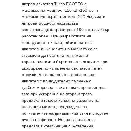
литров двигател Turbo ECOTEC с
максимална мощност 110 кВт/150 к.с. и
максимален въртящ момент 220 Нм, чиято
литрова мощност надвишава
впечатляващата граница от 100 к.с. на литър
работен обем. При разработката на
конструкцията и настройките на този
двигател, инженерите на марката са се
стремили да постигнат оптимални
характеристики и бързина на реакциите при
шофиране по изпълнени със завои пътни
отсечки. Благодарение на това новият
двигател с принудително пълнене с
турбокомпресор впечатлява с превъзходна
тяга при ускорение на втора и трета
предавка и плоска крива на развитие на
въртящия момент, предвидена за
почитателите на динамичния стил и спортен
дух на шофиране. Новият двигател се
предлага в комбинация с 6-степенна