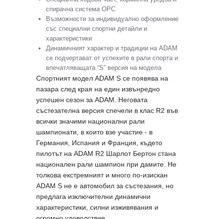
спирачна система OPC
Възможности за индивидуално оформление
със специални спортни детайли и
характеристики
Динамичният характер и традиции на ADAM
се подчертават от успехите в рали спорта и
впечатляващата “S” версия на модела
Спортният модел ADAM S се появява на
пазара след края на един извънредно
успешен сезон за ADAM. Неговата
състезателна версия спечели в клас R2 във
всички значими национални рали
шампионати, в които взе участие - в
Германия, Испания и Франция, където
пилотът на ADAM R2 Шарлот Бертон стана
национален рали шампион при дамите. Не
толкова екстремният и много по-изискан
ADAM S не е автомобил за състезания, но
предлага изключителни динамични
характеристики, силни изживявания и
огромно удоволствие.