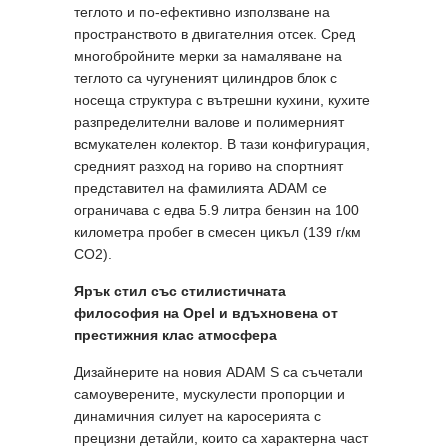
теглото и по-ефективно използване на
пространството в двигателния отсек. Сред
многобройните мерки за намаляване на
теглото са чугуненият цилиндров блок с
носеща структура с вътрешни кухини, кухите
разпределителни валове и полимерният
всмукателен колектор. В тази конфигурация,
средният разход на гориво на спортният
представител на фамилията ADAM се
ограничава с едва 5.9 литра бензин на 100
километра пробег в смесен цикъл (139 г/км
CO2).
Ярък стил със стилистичната
философия на Opel и вдъхновена от
престижния клас атмосфера
Дизайнерите на новия ADAM S са съчетали
самоуверените, мускулести пропорции и
динамичния силует на каросерията с
прецизни детайли, които са характерна част