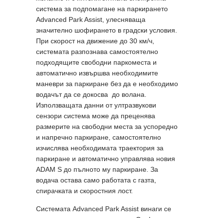
система за подпомагане на паркирането
Advanced Park Assist, улесняваща
значително шофирането в градски условия.
При скорост на движение до 30 км/ч,
системата разпознава самостоятелно
подходящите свободни паркоместа и
автоматично извършва необходимите
маневри за паркиране без да е необходимо
водачът да се докосва до волана.
Използващата данни от ултразвукови
сензори система може да преценява
размерите на свободни места за успоредно
и напречно паркиране, caмостоятелно
изчислява необходимата траектория за
паркиране и автоматично управлява новия
ADAM S до пълното му паркиране. За
водача остава само работата с газта,
спирачката и скоростния лост.
Системата Advanced Park Assist винаги се