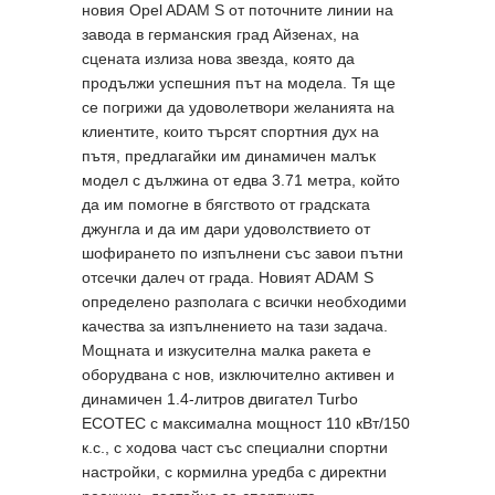
новия Opel ADAM S от поточните линии на
завода в германския град Айзенах, на
сцената излиза нова звезда, която да
продължи успешния път на модела. Тя ще
се погрижи да удоволетвори желанията на
клиентите, които търсят спортния дух на
пътя, предлагайки им динамичен малък
модел с дължина от едва 3.71 метра, който
да им помогне в бягството от градската
джунгла и да им дари удоволствието от
шофирането по изпълнени със завои пътни
отсечки далеч от града. Новият ADAM S
определено разполага с всички необходими
качества за изпълнението на тази задача.
Мощната и изкусителна малка ракета е
оборудвана с нов, изключително активен и
динамичен 1.4-литров двигател Turbo
ECOTEC с максимална мощност 110 кВт/150
к.с., с ходова част със специални спортни
настройки, с кормилна уредба с директни