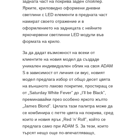
задната част на покрива заден спойлер.
Ярките, криловидно оформени дневни
светлини с LED елементи в предната част
намират своето отражение и в
оформлението на задницата с нейните
яркочервени светлинни LED модули във
формата на крило.
За да дадат възможност на всеки от
клиентите на новия модел да създаде
уникален индивидуален облик на своя ADAM
S в зависимост от личния си вкус, новият
модел предлага избор от общо десет цвята
на външното лаково покритие, простиращ се
от „Saturday White Fever” до „I’ll be Black”,
преминавайки през особено яркото жълто
„James Blond”. Цялата тази палитра може да
се комбинира с петте цвята на покрива, сред
които и новия ярък „Red ‘n’ Roll”, който се
предлага само при ADAM S. За тези, които
търсят нещо още по-впечатляващо,