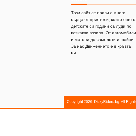
Този сайт се прави с много
сърце от приятели, които още о
детските си години са луди по
всякакви возила. От автомобили
и мотори до самолети и шейни.
За нас Движението е в кръвта
ни.
Copyright 2026. DizzyRiders.bg. All Righ