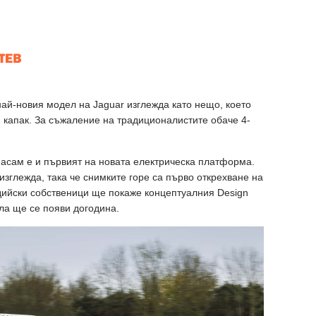
най-новия модел на Jaguar изглежда като нещо, което
 капак. За съжаление на традиционалистите обаче 4-
насам е и първият на новата електрическа платформа.
изглежда, така че снимките горе са първо открехване на
дийски собственици ще покаже концептуалния Design
ола ще се появи догодина.