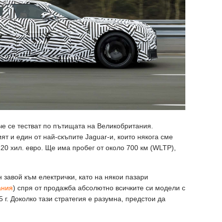
че се тестват по пътищата на Великобритания.
т и един от най-скъпите Jaguar-и, които някога сме
20 хил. евро. Ще има пробег от около 700 км (WLTP),
 завой към електрички, като на някои пазари
ания
) спря от продажба абсолютно всичките си модели с
5 г. Доколко тази стратегия е разумна, предстои да