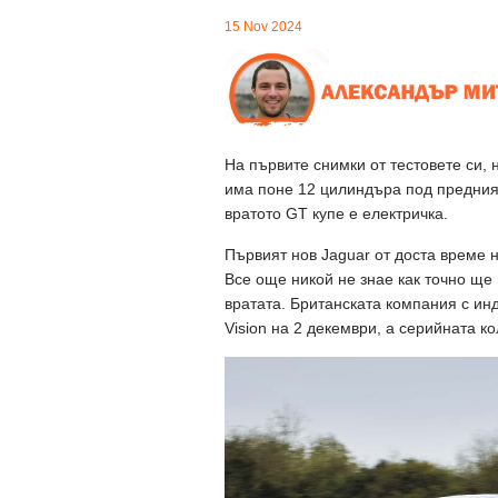
15 Nov 2024
На първите снимки от тестовете си, 
има поне 12 цилиндъра под предния
вратото GT купе е електричка.
Първият нов Jaguar от доста време 
Все още никой не знае как точно ще 
вратата. Британската компания с ин
Vision на 2 декември, а серийната к