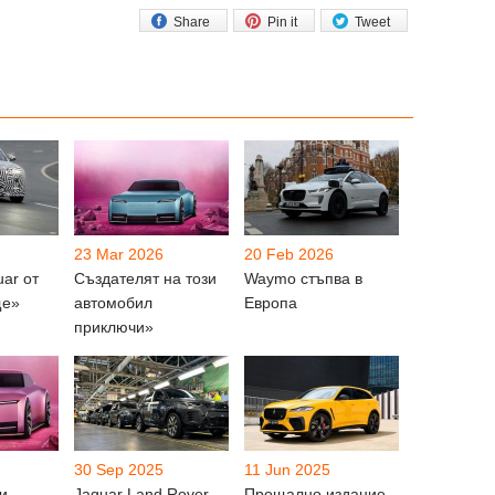
Share
Pin it
Tweet
23 Mar 2026
20 Feb 2026
ar от
Създателят на този
Waymo стъпва в
ще»
автомобил
Европа
приключи»
30 Sep 2025
11 Jun 2025
и
Jaguar Land Rover
Прощално издание