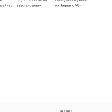
изайнер
възстановява»
на Jaguar с V8»
ЗА НАС