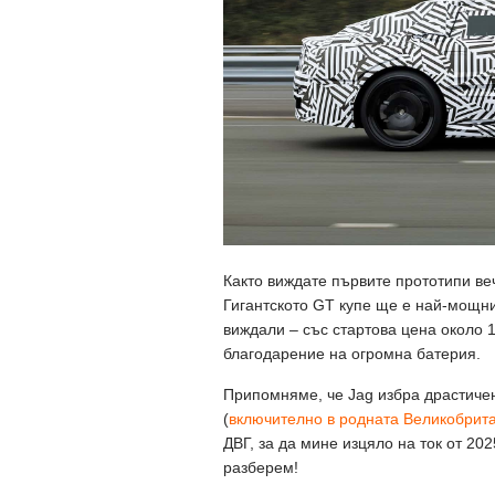
Както виждате първите прототипи ве
Гигантското GT купе ще е най-мощния
виждали – със стартова цена около 1
благодарение на огромна батерия.
Припомняме, че Jag избра драстичен
(
включително в родната Великобрит
ДВГ, за да мине изцяло на ток от 202
разберем!