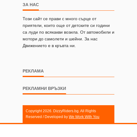
ЗА НАС
Този сайт се прави с много сърце от
приятели, които още от детските си години
са луди по всякакви возила. От автомобили и
мотори до самолети и шейни. За нас
Движението е в кръвта ни.
РЕКЛАМА
РЕКЛАМНИ ВРЪЗКИ
Copyright 2026. DizzyRiders.bg. All Rights
Reserved / Developed by
We Work With You