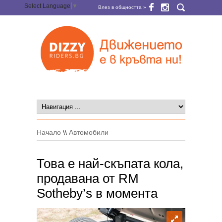
Select Language
▼
Влез в общността »
Начало
\\
Автомобили
Това е най-скъпата кола,
продавана от RM
Sotheby’s в момента