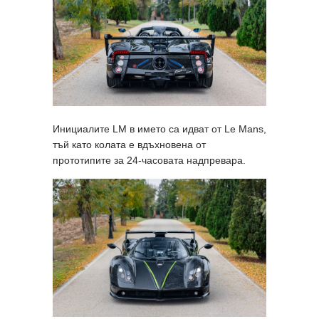
Инициалите LM в името са идват от Le Mans,
тъй като колата е вдъхновена от
прототипите за 24-часовата надпревара.