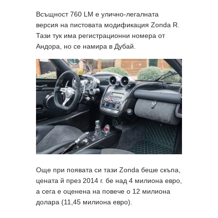
Всъщност 760 LM е улично-легалната
версия на пистовата модификация Zonda R.
Тази тук има регистрационни номера от
Андора, но се намира в Дубай.
Още при появата си тази Zonda беше скъпа,
цената й през 2014 г. бе над 4 милиона евро,
а сега е оценена на повече о 12 милиона
долара (11,45 милиона евро).