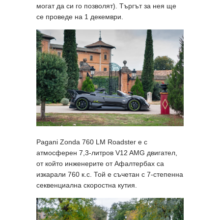
могат да си го позволят). Търгът за нея ще
се проведе на 1 декември.
Pagani Zonda 760 LM Roadster е с
атмосферен 7,3-литров V12 AMG двигател,
от който инженерите от Афалтербах са
изкарали 760 к.с. Той е съчетан с 7-степенна
секвенциална скоростна кутия.