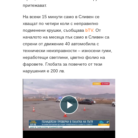
притежават.
На всеки 15 минути само в Сливен се
хващат по четири коли с неправилно
подменени крушки, съобщава
bTV
. От
началото на месеца пък само в Сливен са
спрени от движение 40 автомобила с
технически неизправности – износени гуми,
неработещи светлини, цветно фолио на
фаровете. Глобата за повечето от тези
нарушения е 200 лв.