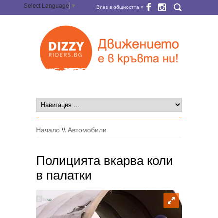
Select Language
▼
Влез в общността »
Начало
\\
Автомобили
Полицията вкарва коли
в палатки