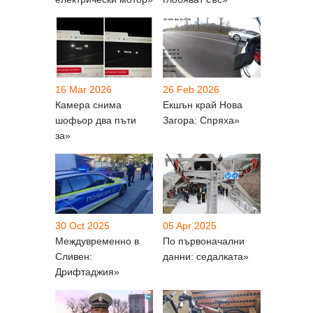
16 Mar 2026
26 Feb 2026
Камера снима
Екшън край Нова
шофьор два пъти
Загора: Спряха»
за»
30 Oct 2025
05 Apr 2025
Междувременно в
По първоначални
Сливен:
данни: седалката»
Дрифтаджия»