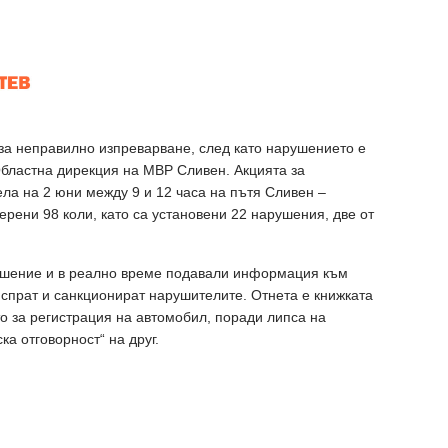
и за неправилно изпреварване, след като нарушението е
Областна дирекция на МВР Сливен. Акцията за
ела на 2 юни между 9 и 12 часа на пътя Сливен –
ерени 98 коли, като са установени 22 нарушения, две от
ушение и в реално време подавали информация към
 спрат и санкционират нарушителите. Отнета е книжката
то за регистрация на автомобил, поради липса на
а отговорност“ на друг.