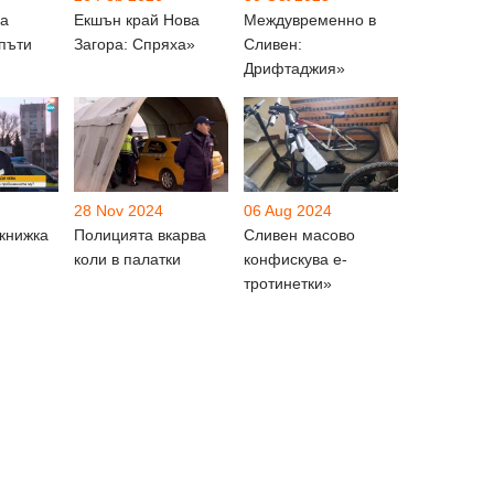
ма
Екшън край Нова
Междувременно в
пъти
Загора: Спряха»
Сливен:
Дрифтаджия»
28 Nov 2024
06 Aug 2024
книжка
Полицията вкарва
Сливен масово
коли в палатки
конфискува е-
тротинетки»