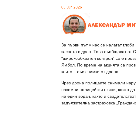
03 Jun 2026
За първи път у нас се налагат глоб
заснето с дрон. Това съобщават от 
“широкообхватен контрол” се е пров
Ямбол. По време на акцията са пров
които – със снимки от дрона.
Чрез дрона полицаите снимали нар
наземни полицейски екипи, които да
на един водач, както и свидетелство
задължителна застраховка „Гражданск