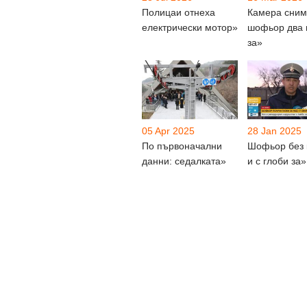
Полицаи отнеха
Камера сни
електрически мотор»
шофьор два 
за»
05 Apr 2025
28 Jan 2025
По първоначални
Шофьор без 
данни: седалката»
и с глоби за»