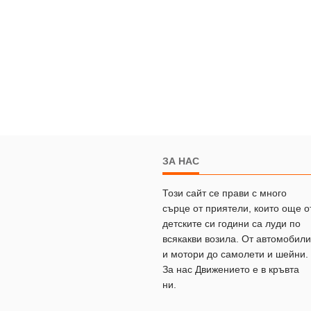
ЗА НАС
Този сайт се прави с много
сърце от приятели, които още о
детските си години са луди по
всякакви возила. От автомобили
и мотори до самолети и шейни.
За нас Движението е в кръвта
ни.