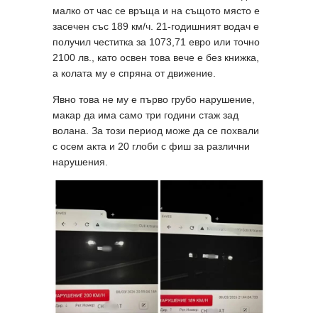
малко от час се връща и на същото място е
засечен със 189 км/ч. 21-годишният водач е
получил честитка за 1073,71 евро или точно
2100 лв., като освен това вече е без книжка,
а колата му е спряна от движение.
Явно това не му е първо грубо нарушение,
макар да има само три години стаж зад
волана. За този период може да се похвали
с осем акта и 20 глоби с фиш за различни
нарушения.