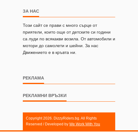
ЗА НАС
Този сайт се прави с много сърце от
приятели, които още от детските си години
са луди по всякакви возила. От автомобили и
мотори до самолети и шейни. За нас
Движението е в кръвта ни.
РЕКЛАМА
РЕКЛАМНИ ВРЪЗКИ
Copyright 2026. DizzyRiders.bg. All Rights
Reserved / Developed by
We Work With You