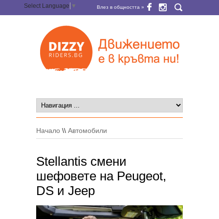
Select Language
▼
Влез в общността »
Начало
\\
Автомобили
Stellantis смени
шефовете на Peugeot,
DS и Jeep