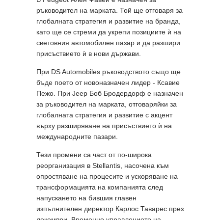
ръководител на марката. Той ще отговаря за
глобалната стратегия и развитие на бранда,
като ще се стреми да укрепи позициите ѝ на
световния автомобилен пазар и да разшири
присъствието ѝ в нови държави.
При DS Automobiles ръководството също ще
бъде поето от новоназначен лидер - Ксавие
Пежо. При Jeep Боб Бродердорф е назначен
за ръководител на марката, отговаряйки за
глобалната стратегия и развитие с акцент
върху разширяване на присъствието ѝ на
международните пазари.
Тези промени са част от по-широка
реорганизация в Stellantis, насочена към
опростяване на процесите и ускоряване на
трансформацията на компанията след
напускането на бившия главен
изпълнителен директор Карлос Таварес през
декември. Временно управлението на