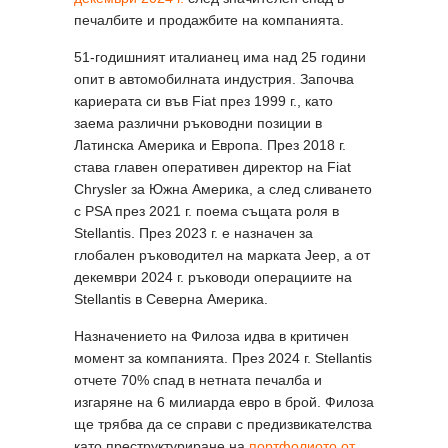
печалбите и продажбите на компанията.
51-годишният италианец има над 25 години
опит в автомобилната индустрия. Започва
кариерата си във Fiat през 1999 г., като
заема различни ръководни позиции в
Латинска Америка и Европа. През 2018 г.
става главен оперативен директор на Fiat
Chrysler за Южна Америка, а след сливането
с PSA през 2021 г. поема същата роля в
Stellantis. През 2023 г. е назначен за
глобален ръководител на марката Jeep, а от
декември 2024 г. ръководи операциите на
Stellantis в Северна Америка.
Назначението на Филоза идва в критичен
момент за компанията. През 2024 г. Stellantis
отчете 70% спад в нетната печалба и
изгаряне на 6 милиарда евро в брой. Филоза
ще трябва да се справи с предизвикателства
като преструктуриране на
портфолиото от