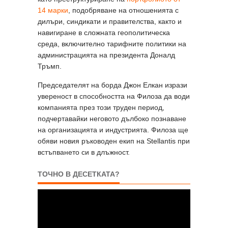
14 марки
, подобряване на отношенията с
дилъри, синдикати и правителства, както и
навигиране в сложната геополитическа
среда, включително тарифните политики на
администрацията на президента Доналд
Тръмп.
Председателят на борда Джон Елкан изрази
увереност в способността на Филоза да води
компанията през този труден период,
подчертавайки неговото дълбоко познаване
на организацията и индустрията. Филоза ще
обяви новия ръководен екип на Stellantis при
встъпването си в длъжност.
ТОЧНО В ДЕСЕТКАТА?