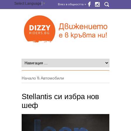
Select Language
▼
Влез в общността »
Начало
\\
Автомобили
Stellantis си избра нов
шеф