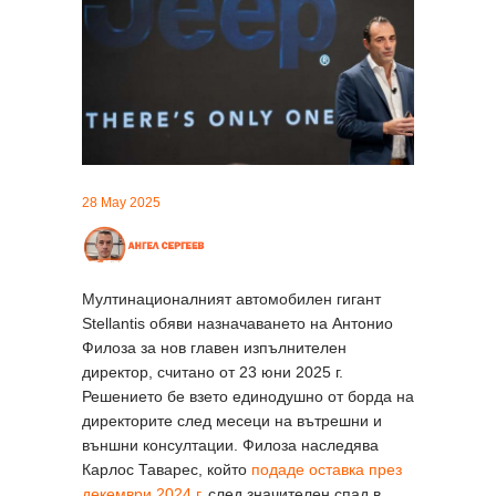
28 May 2025
Мултинационалният автомобилен гигант
Stellantis обяви назначаването на Антонио
Филоза за нов главен изпълнителен
директор, считано от 23 юни 2025 г.
Решението бе взето единодушно от борда на
директорите след месеци на вътрешни и
външни консултации. Филоза наследява
Карлос Таварес, който
подаде оставка през
декември 2024 г.
след значителен спад в