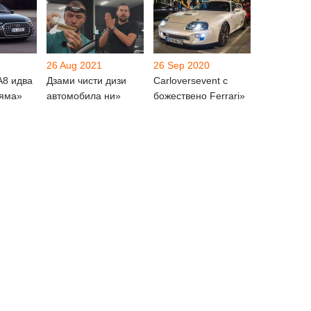
26 Aug 2021
26 Sep 2020
A8 идва
Дзами чисти дизи
Carloversevent с
ляма»
автомобила ни»
божествено Ferrari»