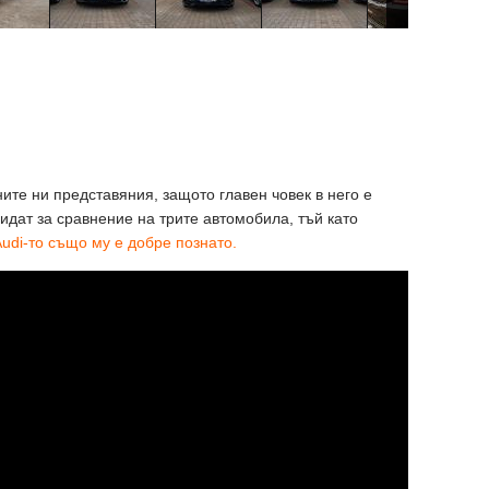
ите ни представяния, защото главен човек в него е
идат за сравнение на трите автомобила, тъй като
udi-то също му е добре познато.