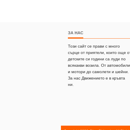
ЗА НАС
Този сайт се прави с много
сърце от приятели, които още о
детските си години са луди по
всякакви возила. От автомобили
и мотори до самолети и шейни.
За нас Движението е в кръвта
ни.