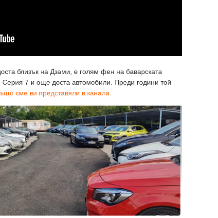
оста близък на Дзами, е голям фен на баварската
 Серия 7 и още доста автомобили. Преди години той
също сме ви представяли в канала.