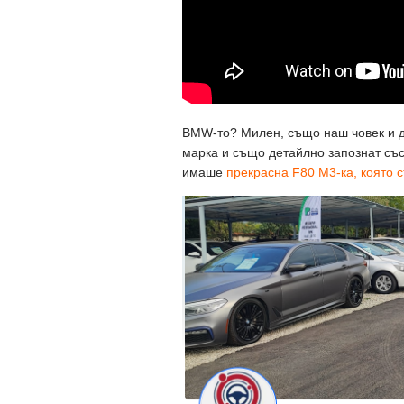
BMW-то? Милен, също наш човек и д
марка и също детайлно запознат със
имаше
прекрасна F80 M3-ка, която 