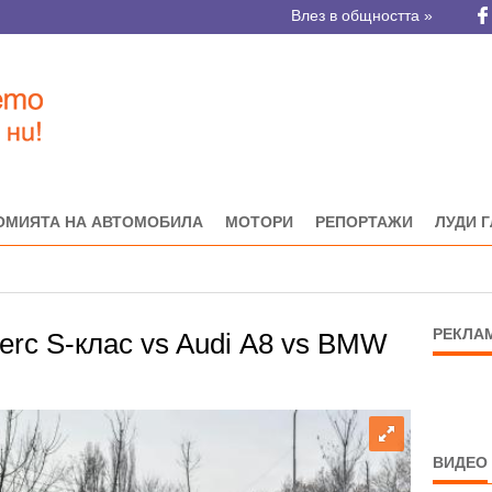
Влез в общността »
ОМИЯТА НА АВТОМОБИЛА
МОТОРИ
РЕПОРТАЖИ
ЛУДИ 
РЕКЛА
rc S-клас vs Audi А8 vs BMW
ВИДЕО