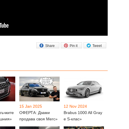
Share
Pin it
Tweet
15 Jan 2025
12 Nov 2024
ръчките
ОФЕРТА: Дзами
Brabus 1000 All Gray
ишния»
продава своя Merc»
е S-клас»