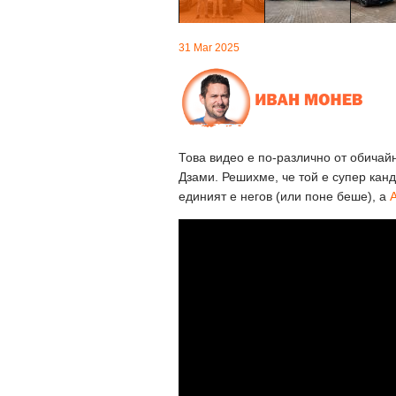
31 Mar 2025
Това видео е по-различно от обичайн
Дзами. Решихме, че той е супер канд
единият е негов (или поне беше), а
A