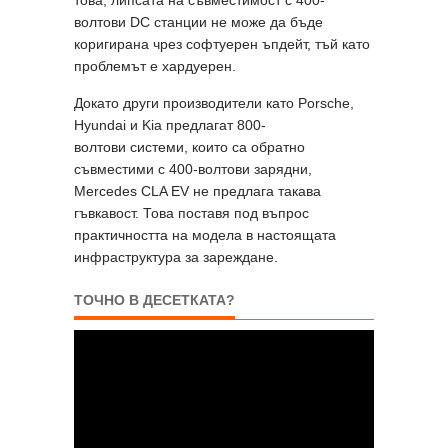
волтови DC станции не може да бъде
коригирана чрез софтуерен ъпдейт, тъй като
проблемът е хардуерен.
Докато други производители като Porsche,
Hyundai и Kia предлагат 800-
волтови системи, които са обратно
съвместими с 400-волтови зарядни,
Mercedes CLA EV не предлага такава
гъвкавост. Това поставя под въпрос
практичността на модела в настоящата
инфраструктура за зареждане.
ТОЧНО В ДЕСЕТКАТА?