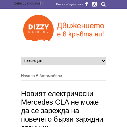
Select Language
▼
Влез в общността »
Начало
\\
Автомобили
Новият електрически
Mercedes CLA не може
да се зарежда на
повечето бързи зарядни