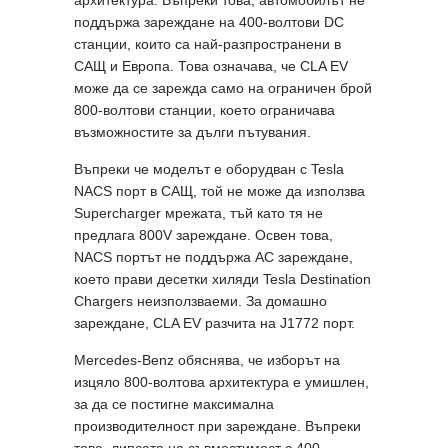
поддържа зареждане на 400-волтови DC
станции, които са най-разпространени в
САЩ и Европа. Това означава, че CLA EV
може да се зарежда само на ограничен брой
800-волтови станции, което ограничава
възможностите за дълги пътувания.
Въпреки че моделът е оборудван с Tesla
NACS порт в САЩ, той не може да използва
Supercharger мрежата, тъй като тя не
предлага 800V зареждане. Освен това,
NACS портът не поддържа AC зареждане,
което прави десетки хиляди Tesla Destination
Chargers неизползваеми. За домашно
зареждане, CLA EV разчита на J1772 порт.
Mercedes-Benz обяснява, че изборът на
изцяло 800-волтова архитектура е умишлен,
за да се постигне максимална
производителност при зареждане. Въпреки
това, липсата на съвместимост с 400-