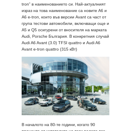
tron” в наименованието си. Най-актуалният
израз на това наименование са новите A6 и
A6 e-tron, които във версии Avant са част от
група тестови автомобили, включващи още и
A5 и Q5 осигурени от вносителя на марката
Audi, Porsche България. В конкретния случай
Audi A6 Avant (3.0) TFSI quattro и Audi A6
Avant e-tron quattro (315 кВт)
В началото на 80-те години, когато 90
процента от читателите на тези редове все