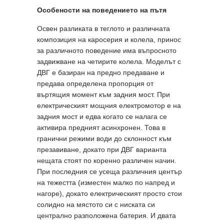
Особености на поведението на пътя
Освен разликата в теглото и различната
композиция на каросерия и колела, принос
за различното поведение има въпросното
задвижване на четирите колела. Моделът с
ДВГ е базиран на предно предаване и
предава определена пропорция от
въртящия момент към задния мост. При
електрическият мощния електромотор е на
задния мост и едва когато се налага се
активира предният асинхронен. Това в
гранични режими води до склонност към
презавиване, докато при ДВГ варианта
нещата стоят по коренно различен начин.
При последния се усеща различния център
на тежестта (изместен малко по напред и
нагоре), докато електрическият просто стои
солидно на мястото си с ниската си
централно разположена батерия. И двата