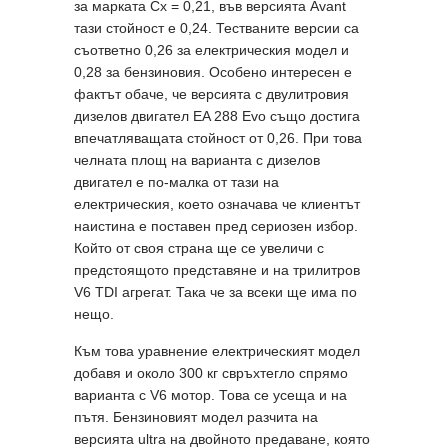
за марката Cx = 0,21, във версията Avant
тази стойност е 0,24. Тестваните версии са
съответно 0,26 за електрическия модел и
0,28 за бензиновия. Особено интересен е
фактът обаче, че версията с двулитровия
дизелов двигател EA 288 Evo също достига
впечатляващата стойност от 0,26. При това
челната площ на варианта с дизелов
двигател е по-малка от тази на
електрическия, което означава че клиентът
наистина е поставен пред сериозен избор.
Който от своя страна ще се увеличи с
предстоящото представяне и на трилитров
V6 TDI агрегат. Така че за всеки ще има по
нещо.
Към това уравнение електрическият модел
добавя и около 300 кг свръхтегло спрямо
варианта с V6 мотор. Това се усеща и на
пътя. Бензиновият модел разчита на
версията ultra на двойното предаване, която