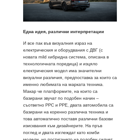
Една идея, различни интерпретации
И все пак във визуалния израз на
електрическия и оборудвания с ДВГ (с
новата mild хибридна система, описана в
технологичната поредица) и изцяло
електрическия модел има значителни
визуални различия, предпоставка за които са
именно любимата на марката техника.
Макар че платформите, на които са
базирани звучат по подобен начин –
съответно PPC и PPE, двата автомобила са
базирани на коренно различна техника и
това автоматично поставя различни базови
изисквания към дизайнерите. На пръв
поглед и двата изглеждат като комби
модели, но постигането на подобен силует