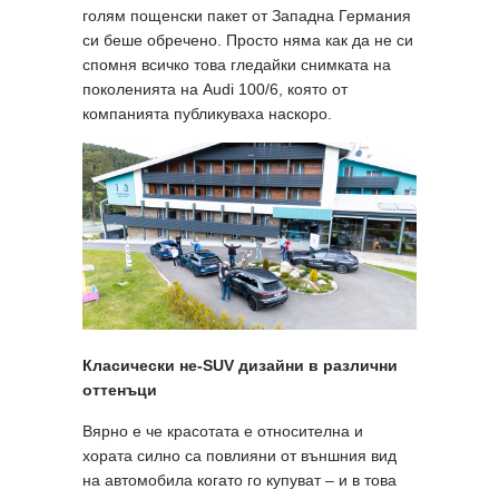
голям пощенски пакет от Западна Германия
си беше обречено. Просто няма как да не си
спомня всичко това гледайки снимката на
поколенията на Audi 100/6, която от
компанията публикуваха наскоро.
Класически не-
SUV дизайни в различни
оттенъци
Вярно е че красотата е относителна и
хората силно са повлияни от външния вид
на автомобила когато го купуват – и в това