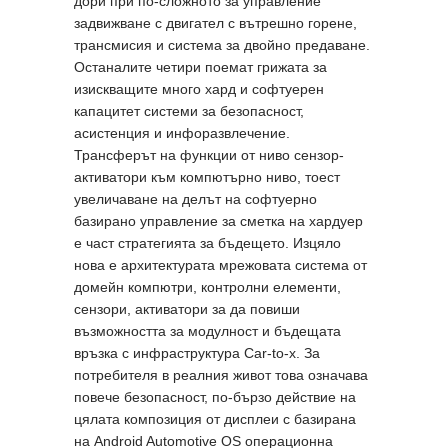
дори при по-сложното за управление
задвижване с двигател с вътрешно горене,
трансмисия и система за двойно предаване.
Останалите четири поемат грижата за
изискващите много хард и софтуерен
капацитет системи за безопасност,
асистенция и инфоразвлечение.
Трансферът на функции от ниво сензор-
активатори към компютърно ниво, тоест
увеличаване на делът на софтуерно
базирано управление за сметка на хардуер
е част стратегията за бъдещето. Изцяло
нова е архитектурата мрежовата система от
домейн компютри, контролни елементи,
сензори, активатори за да повиши
възможността за модулност и бъдещата
връзка с инфраструктура Car-to-x. За
потребителя в реалния живот това означава
повече безопасност, по-бързо действие на
цялата композиция от дисплеи с базирана
на Android Automotive OS операционна