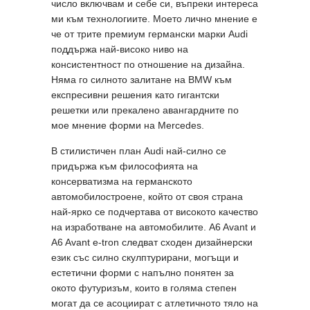
число включвам и себе си, въпреки интереса
ми към технологиите. Моето лично мнение е
че от трите премиум германски марки Audi
поддържа най-високо ниво на
консистентност по отношение на дизайна.
Няма го силното залитане на BMW към
експресивни решения като гигантски
решетки или прекалено авангардните по
мое мнение форми на Mercedes.
В стилистичен план Audi най-силно се
придържа към философията на
консерватизма на германското
автомобилостроене, който от своя страна
най-ярко се подчертава от високото качество
на изработване на автомобилите. A6 Avant и
A6 Avant e-tron следват сходен дизайнерски
език със силно скулптурирани, могъщи и
естетични форми с напълно понятен за
окото футуризъм, които в голяма степен
могат да се асоциират с атлетичното тяло на