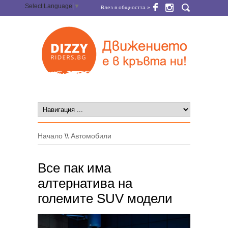
Select Language
▼
Влез в общността »
Начало
\\
Автомобили
Все пак има
алтернатива на
големите SUV модели