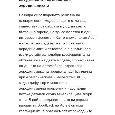
аеродинамиката
Разбира се затворената решетка на
електрическия модел също го отличава
съществено от събрата му с двигател с
вътрешно горене, но тук се появява и един
интересен феномен. Както споменахме Audi
е отколешен радетел на перфектната
аеродинамика и естествено е анализирал
всеки детайл за подобри коефициента на
обтекаемост на двата модела, с прикриване
на дъното на автомобила, адаптивна
аеродинамика на предната част (различна
при електрическите и моделите с ДВГ),
заден дифузьор и множество
аеродинамични елементи и насочващи
потока детайли около генериращите вихри
зони. В най-аеродинамичната си версия
вариантът Sportback на A6 e-tron има
коефициент на обтекаемост от рекордните