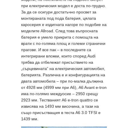
при електрическия модел е доста по-трудно.
За да се осигури достатъчно просвет за
монтираната под пода батерия, цялата
каросерия е издигната нагоре по подобие на
моделите Allroad. След това въпросната
батерия е умело прикрита с помощта на
врати с по-голяма площ и големи странични
прагове. И все пак – в последните са
интегрирани вложки, които според Audi
трябва да отбележат присъствието на
„сърцевината“ на електрическия автомобил,
батерията. Различна е и конфигурацията на
двата автомобила – при по-малка дължина
от 4928 мм (4999 мм при A6), A6 Avant е-tron
има по-голямо междуосие – 2950 срещу
2923 мм. Тестваният A6 e-tron quattro се
извисява на 1493 мм височина, а тази на
също присъстващия в теста A6 3.0 TFSI е
1439 мм.