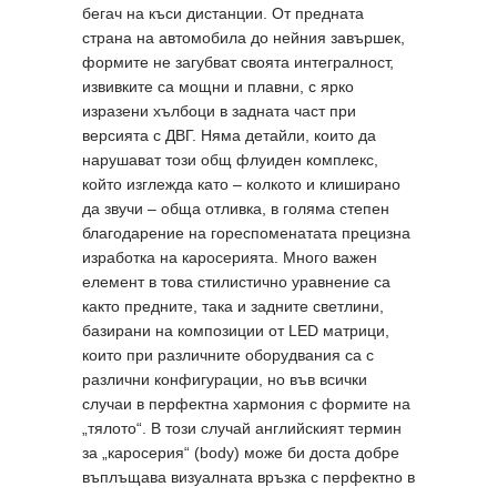
бегач на къси дистанции. От предната
страна на автомобила до нейния завършек,
формите не загубват своята интегралност,
извивките са мощни и плавни, с ярко
изразени хълбоци в задната част при
версията с ДВГ. Няма детайли, които да
нарушават този общ флуиден комплекс,
който изглежда като – колкото и клиширано
да звучи – обща отливка, в голяма степен
благодарение на гореспоменатата прецизна
изработка на каросерията. Много важен
елемент в това стилистично уравнение са
както предните, така и задните светлини,
базирани на композиции от LED матрици,
които при различните оборудвания са с
различни конфигурации, но във всички
случаи в перфектна хармония с формите на
„тялото“. В този случай английският термин
за „каросерия“ (body) може би доста добре
въплъщава визуалната връзка с перфектно в