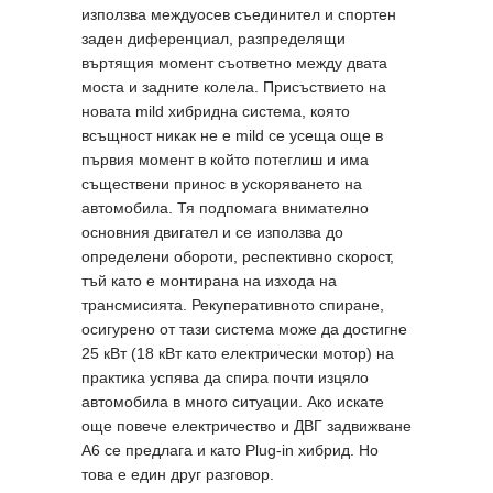
използва междуосев съединител и спортен
заден диференциал, разпределящи
въртящия момент съответно между двата
моста и задните колела. Присъствието на
новата mild хибридна система, която
всъщност никак не е mild се усеща още в
първия момент в който потеглиш и има
съществени принос в ускоряването на
автомобила. Тя подпомага внимателно
основния двигател и се използва до
определени обороти, респективно скорост,
тъй като е монтирана на изхода на
трансмисията. Рекуперативното спиране,
осигурено от тази система може да достигне
25 кВт (18 кВт като електрически мотор) на
практика успява да спира почти изцяло
автомобила в много ситуации. Ако искате
още повече електричество и ДВГ задвижване
A6 се предлага и като Plug-in хибрид. Но
това е един друг разговор.