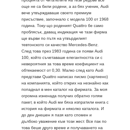
още не са били родени, а аз бях ученик, Audi
вече утвърждаваше своето премиум
присъствие, започнало с модела 100 от 1968
година. Току-що роденият Quattro бе само
проблясък, даващ индикация че тази фирма
ще върви по пътя на утвърдилият
тевтонското си качество Mercedes-Benz.
След това през 1983 година се появи Audi
100, който съчетаваше елегантността си с
невероятния за това време коефициент на
обтекаемост от 0,30. Малко след като Audi
представи Quattro написах писмо (хартиено)
на компанията, който открих на незнайно как
попаднал в мен каталог на фирмата. За моя
огромна изненада получих обратно голям
пакет, в който Audi ми бяха изпратили книга с
история на фирмата и няколко каталога. И
до ден днешен я пазя като спомен и
дълбоко уважение към този жест. Все пак по
това беше друго време и получаването на