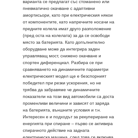
варианта се предлагат със стоманено или
пневматично окачване с адаптивни
амортисьори, като при електрическия някои
от компонентите, като напречните носачи на
предните колела имат друго разположение
(пред оста на колелата) за да се освободи
място за батерията. Като допълнително
оборудване може да интегрира заден
управляващ мост, снижено окачване и
спортен диференциал. Разбира се при
сравняването на динамичните параметри
електрическият модел ще е безспорният
победител при резки ускорения, но не
трябва да забравяме че динамичните
показатели на този вид автомобили са доста
променливи величини и зависят от заряда
на батерията, външните условия и т.н.
Интересен е и подходът за рекупериране на
енергията при спиране
–
първо се активира
спирачното действие на задната
електрическа машина, след това се включва