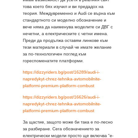
това което бях изучил и ви предадох на
теория. Междувременно и Audi се върна към
стандартното си моделно обозначение и
вече няма да наименува моделите си ДВГ с
нечетни, а електрическите с четни имена.
Преди да продължа оставям линкове към
тези материали в случай че имате желание
за по-технологичен поглед към
гореспоменатите платформи.
https://dizzyriders.bg/post/16289/audi-i-
napredykyt-chrez-tehnika-avtomobilnite-
platformi-premium-platform-combust
https://dizzyriders.bg/post/16626/audi-i-
napredykyt-chrez-tehnika-avtomobilnite-
platformi-premium-platform-combust
За щастие, защото може би така е по-лесно
за разбиране. Сега обозначението за
електрически модели просто ще включва “e-