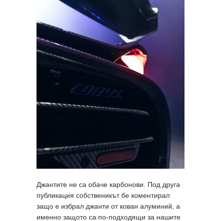
Джантите не са обаче карбонови. Под друга
публикация собственикът бе коментирал
защо е избрал джанти от кован алуминий, а
именно защото са по-подходящи за нашите