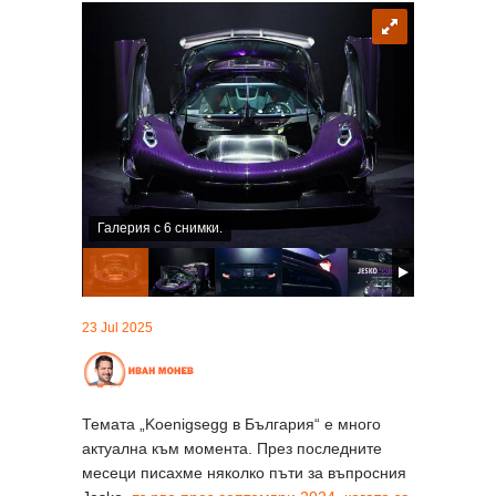
Галерия с 6 снимки.
23 Jul 2025
Темата „Koenigsegg в България“ е много
актуална към момента. През последните
месеци писахме няколко пъти за въпросния