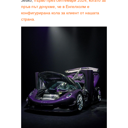
Jesko,
първо през септември 2024, когато за
пръв път дочухме, че в Енгелхолм е
конфигурирана кола за клиент от нашата
страна.