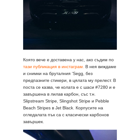
Която вече е доставена у нас, ако съдим по
тази публикация в инстаграм.
В нея виждаме
и снимки на бруталния ‘Segg, без
предпазните стикери, в цялата му прелест. В
поста се казва, че колата е с шаси #7280 и е
завършена в лилав карбон, със т.н.
Slipstream Stripe, Slingshot Stripe и Pebble
Beach Stripes в Jet Black. Корпусите на
огледалата пък са с класически карбонов
завършек.