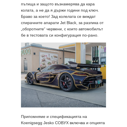
пътища и защото възнамерява да кара
колата, а не да я държи години под ключ.
Браво за което! Зад колелата се виждат
спирачните апарати Jet Black, за разлика от
„оборотните“ червени, с които автомобилът
бе в тестовата си конфигурация по-рано.
Припомняме и спецификацията на
Koenigsegg Jesko COBУX включва и опцията