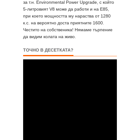
за т.н. Environmental Power Upgrade, с който
5-литровият V8 може да работи и на E85,
при което мощността му нараства от 1280
к.с. на вероятно доста приятните 1600.
Честито на собственика! Нямаме търпение
да видим колата на живо.
ТОЧНО В ДЕСЕТКАТА?