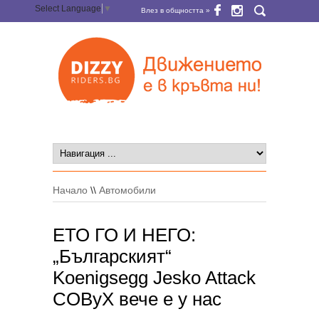
Select Language
▼
Влез в общността »
Начало
\\
Автомобили
ЕТО ГО И НЕГО:
„Българският“
Koenigsegg Jesko Attack
COByX вече е у нас