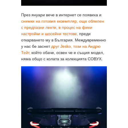
През януари вече в интернет се появиха и
снимки на готовия екземпляр, още облепен
с предпазни ленти, в процес на фини
настройки и шосейни тестове,
преди
откарването му в България. Междувременно
у нас бе заснет
друг Jesko, този на Андрю
Тейт,
който обаче, освен че е същия модел,
няма общо с колата за колекцията COBУX.