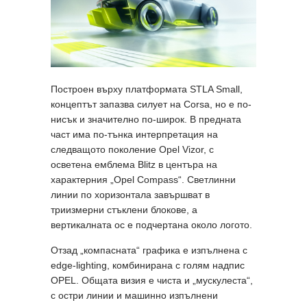
Построен върху платформата STLA Small,
концептът запазва силует на Corsa, но е по-
нисък и значително по-широк. В предната
част има по-тънка интерпретация на
следващото поколение Opel Vizor, с
осветена емблема Blitz в центъра на
характерния „Opel Compass“. Светлинни
линии по хоризонтала завършват в
триизмерни стъклени блокове, а
вертикалната ос е подчертанa около логото.
Отзад „компасната“ графика е изпълнена с
edge-lighting, комбинирана с голям надпис
OPEL. Общата визия е чиста и „мускулеста“,
с остри линии и машинно изпълнени