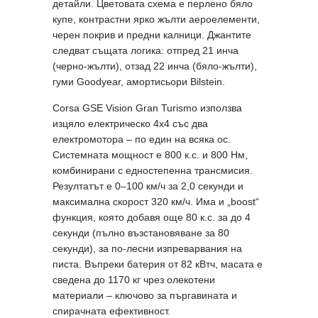
детайли. Цветовата схема е перлено бяло
купе, контрастни ярко жълти аероелементи,
черен покрив и предни калници. Джантите
следват същата логика: отпред 21 инча
(черно-жълти), отзад 22 инча (бяло-жълти),
гуми Goodyear, амортисьори Bilstein.
Corsa GSE Vision Gran Turismo използва
изцяло електрическо 4х4 със два
електромотора – по един на всяка ос.
Системната мощност е 800 к.с. и 800 Нм,
комбинирани с едностепенна трансмисия.
Резултатът е 0–100 км/ч за 2,0 секунди и
максимална скорост 320 км/ч. Има и „boost“
функция, която добавя още 80 к.с. за до 4
секунди (пълно възстановяване за 80
секунди), за по-лесни изпреварвания на
писта. Въпреки батерия от 82 кВтч, масата е
сведена до 1170 кг чрез олекотени
материали – ключово за пъргавината и
спирачната ефективност.