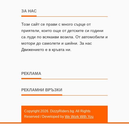
ЗА НАС
Този сайт се прави с много сърце от
приятели, които още от детските си години
са луди по всякакви возила. От автомобили и
мотори до самолети и шейни. За нас
Движението е в кръвта ни.
РЕКЛАМА
РЕКЛАМНИ ВРЪЗКИ
Copyright 2026. DizzyRiders.bg. All Rights
Reserved / Developed by
We Work With You