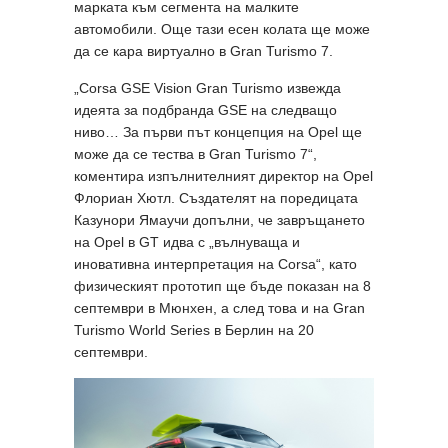
марката към сегмента на малките
автомобили. Още тази есен колата ще може
да се кара виртуално в Gran Turismo 7.
„Corsa GSE Vision Gran Turismo извежда
идеята за подбранда GSE на следващо
ниво… За първи път концепция на Opel ще
може да се тества в Gran Turismo 7“,
коментира изпълнителният директор на Opel
Флориан Хютл. Създателят на поредицата
Казунори Ямаучи допълни, че завръщането
на Opel в GT идва с „вълнуваща и
иновативна интерпретация на Corsa“, като
физическият прототип ще бъде показан на 8
септември в Мюнхен, а след това и на Gran
Turismo World Series в Берлин на 20
септември.