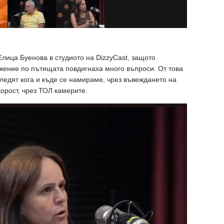
Елица Буенова в студиото на DizzyCast, защото
жение по пътищата повдигнаха много въпроси. От това
следят кога и къде се намираме, чрез въвеждането на
орост, чрез ТОЛ камерите.