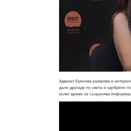
Адвокат Буенова разкрива и интерес
дали другаде по света е одобрено по
колко време се съхранява информаци