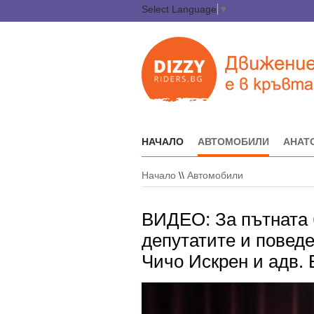
Select Language
▼
НАЧАЛО
АВТОМОБИЛИ
АНАТ
Начало
\\
Автомобили
ВИДЕО: За пътната б
депутатите и поведе
Чичо Искрен и адв.