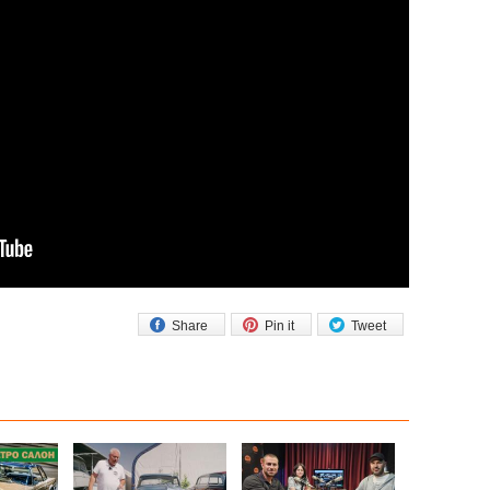
Share
Pin it
Tweet