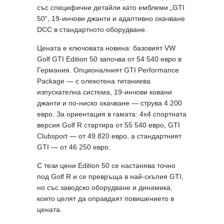
със специфични детайли като емблеми „GTI
50“, 19-инчови джанти и адаптивно окачване
DCC в стандартното оборудване.
Цената е ключовата новина: базовият VW
Golf GTI Edition 50 започва от 54 540 евро в
Германия. Опционалният GTI Performance
Package — с олекотена титаниева
изпускателна система, 19-инчови ковани
джанти и по-ниско окачване — струва 4 200
евро. За ориентация в гамата: 4х4 спортната
версия Golf R стартира от 55 540 евро, GTI
Clubsport — от 49 820 евро, а стандартният
GTI — от 46 250 евро.
С тези цени Edition 50 се настанява точно
под Golf R и се превръща в най-скъпия GTI,
но със заводско оборудване и динамика,
които целят да оправдаят повишението в
цената.