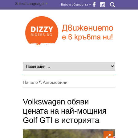
Select Language
▼
Влез в общността »
Начало
\\
Автомобили
Volkswagen обяви
цената на най-мощния
Golf GTI в историята