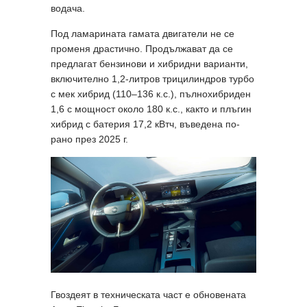
водача.
Под ламарината гамата двигатели не се
променя драстично. Продължават да се
предлагат бензинови и хибридни варианти,
включително 1,2-литров трицилиндров турбо
с мек хибрид (110–136 к.с.), пълнохибриден
1,6 с мощност около 180 к.с., както и плъгин
хибрид с батерия 17,2 кВтч, въведена по-
рано през 2025 г.
Гвоздеят в техническата част е обновената