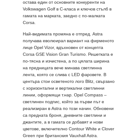
остава един от основните конкуренти на
Volkswagen Golf в С-класа и ключов стълб в
гамата на марката, заедно с по-малката
Corsa.
Най-видимата промяна е отпред. Astra
получава еволюирал вариант на фирменото
лице Opel Vizor, вдъхновен от концепта
Corsa GSE Vision Gran Turismo. Решетката е
по-тясна и изчистена, а по цялата ширина
на предницата вече минава светлинна
лента, която се слива с LED фаровете. В
центъра стои осветеното лого Blitz, свързано
с хоризонтални и вертикални светлинни
линии, оформящи т.нар. Opel Compass –
светлинен подпис, който за първи път е
реализиран в Astra по този начин. Обновени
са предната броня, дневните светлини и
джантите, а в гамата се добавят и нови
цветове, включително Contour White и Clover
Green при британския Vauxhall Astra.