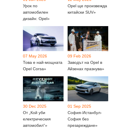
Урок по
Opel ще произвежда
автомобилен
китайски SUV»
дизайн: Opel»
07 May 2026
09 Feb 2026
Това е най-мощната
Заводът на Opel в
Opel Corsa»
Айзенах празнува»
30 Dec 2025
01 Sep 2025
От „Кой уби
София-Истанбул-
електрическия
София без
автомобил“»
презареждане»