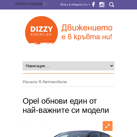
Select Language
▼
Влез в общността »
Начало
\\
Автомобили
Opel обнови един от
най-важните си модели