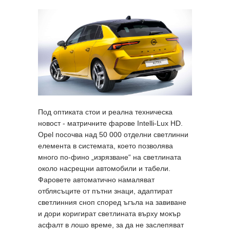
Под оптиката стои и реална техническа
новост - матричните фарове Intelli-Lux HD.
Opel посочва над 50 000 отделни светлинни
елемента в системата, което позволява
много по-фино „изрязване“ на светлината
около насрещни автомобили и табели.
Фаровете автоматично намаляват
отблясъците от пътни знаци, адаптират
светлинния сноп според ъгъла на завиване
и дори коригират светлината върху мокър
асфалт в лошо време, за да не заслепяват