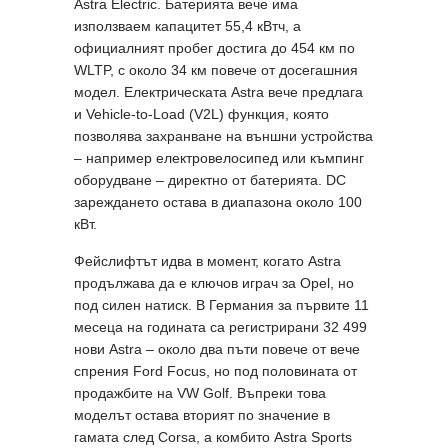
Astra Electric. Батерията вече има
използваем капацитет 55,4 кВтч, а
официалният пробег достига до 454 км по
WLTP, с около 34 км повече от досегашния
модел. Електрическата Astra вече предлага
и Vehicle-to-Load (V2L) функция, която
позволява захранване на външни устройства
– например електровелосипед или къмпинг
оборудване – директно от батерията. DC
зареждането остава в диапазона около 100
кВт.
Фейслифтът идва в момент, когато Astra
продължава да е ключов играч за Opel, но
под силен натиск. В Германия за първите 11
месеца на годината са регистрирани 32 499
нови Astra – около два пъти повече от вече
спрения Ford Focus, но под половината от
продажбите на VW Golf. Въпреки това
моделът остава вторият по значение в
гамата след Corsa, а комбито Astra Sports