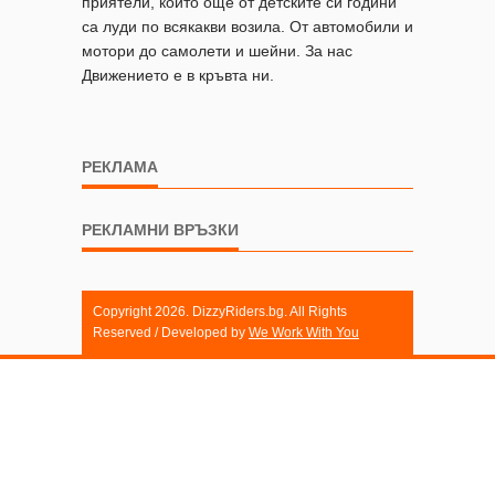
приятели, които още от детските си години
са луди по всякакви возила. От автомобили и
мотори до самолети и шейни. За нас
Движението е в кръвта ни.
РЕКЛАМА
РЕКЛАМНИ ВРЪЗКИ
Copyright 2026. DizzyRiders.bg. All Rights
Reserved / Developed by
We Work With You