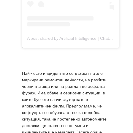
A post shared by Artificial Intelligence | ChatGPT | Technology (@longliveai)
Най-често инцидентите се дължат на зле
маркирани ремонтни дейности, на разбити
черни пътища или на разтлан по асфалта
фураж. Има обаче и сериозни ситуации, в
които бусчето влачи скутер като в
апокалиптичен филм. Предполагаме, че
софтуерът се обучава от всяка подобна
ситуация, така че постепенно автономните
доставки ще стават все по-умни и
инцидентите ще намалеят. Засега обаче