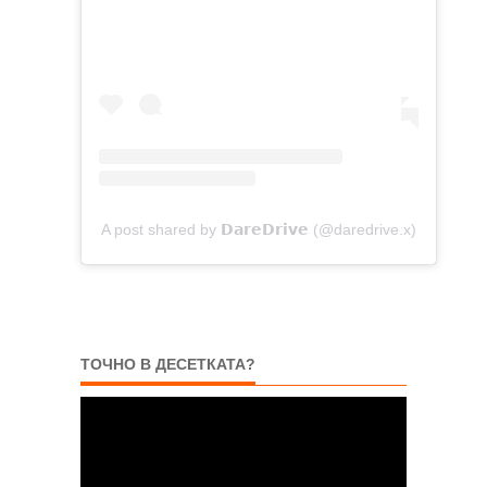
A post shared by 𝗗𝗮𝗿𝗲𝗗𝗿𝗶𝘃𝗲 (@daredrive.x)
ТОЧНО В ДЕСЕТКАТА?