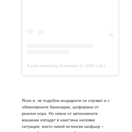
A post shared by Greenleaf 🌿 | EKO Life | Romitan (@greenleafromitan434)
Ясно е, че подобни инциденти се случват и с
обикновените баничарки, шофирани от
реални хора. Но някои от автономните
машинки изпадат в наистина неловки
ситуации, които никой истински шофьор –