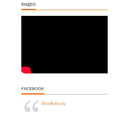
ВИДЕО
FACEBOOK
DizzyRiders.bg