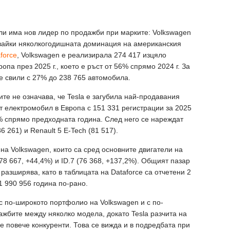
ли има нов лидер по продажби при марките: Volkswagen
ъсвайки няколкогодишната доминация на американския
force
, Volkswagen е реализирала 274 417 изцяло
опа през 2025 г., което е ръст от 56% спрямо 2024 г. За
се свили с 27% до 238 765 автомобила.
те не означава, че Tesla е загубила най-продавания
т електромобил в Европа с 151 331 регистрации за 2025
8% спрямо предходната година. След него се нареждат
86 261) и Renault 5 E-Tech (81 517).
на Volkswagen, които са сред основните двигатели на
 (78 667, +44,4%) и ID.7 (76 368, +137,2%). Общият пазар
азширява, като в таблицата на Dataforce са отчетени 2
1 990 956 година по-рано.
с по-широкото портфолио на Volkswagen и с по-
жбите между няколко модела, докато Tesla разчита на
се повече конкуренти. Това се вижда и в подредбата при