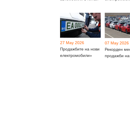
27 May 2026
07 May 2026
Продажбите на нови
Рекорден ме
електромобили»
продажби на