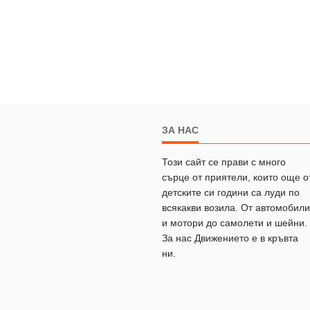
ЗА НАС
Този сайт се прави с много
сърце от приятели, които още о
детските си години са луди по
всякакви возила. От автомобили
и мотори до самолети и шейни.
За нас Движението е в кръвта
ни.