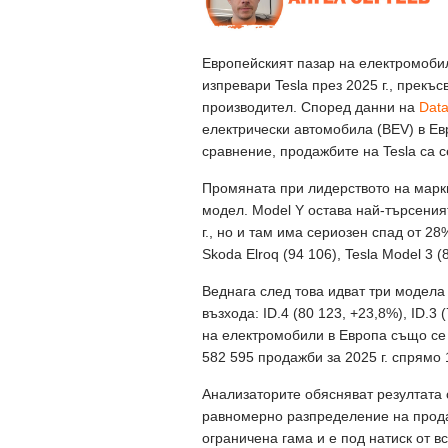
Европейският пазар на електромоби
изпревари Tesla през 2025 г., прек
производител. Според данни на
Data
електрически автомобила (BEV) в Евр
сравнение, продажбите на Tesla са 
Промяната при лидерството на марки
модел. Model Y остава най-търсения
г., но и там има сериозен спад от 2
Skoda Elroq (94 106), Tesla Model 3 (
Веднага след това идват три модела 
възхода: ID.4 (80 123, +23,8%), ID.3
на електромобили в Европа също се р
582 595 продажби за 2025 г. спрямо 
Анализаторите обясняват резултата 
равномерно разпределение на прода
ограничена гама и е под натиск от в