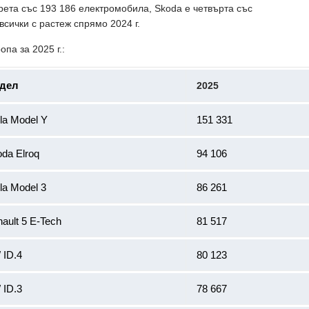
рета със 193 186 електромобила, Skoda е четвърта със
 всички с растеж спрямо 2024 г.
па за 2025 г.:
дел
2025
la Model Y
151 331
da Elroq
94 106
la Model 3
86 261
ault 5 E-Tech
81 517
 ID.4
80 123
 ID.3
78 667