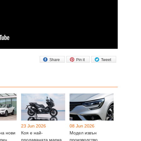
Share
Pin it
Tweet
23 Jun 2026
08 Jun 2026
на нови
Коя е най-
Модел извън
ли»
продаваната марка
производство