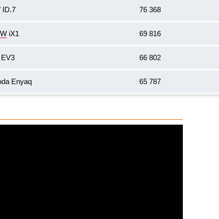
 ID.7
76 368
MW
iX1
69 816
 EV3
66 802
oda Enyaq
65 787