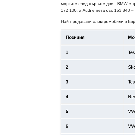
марките след първите две - BMW е т
172 100, а Audi е пета със 153 848 –
Най-продавани електромобили в Евро
Позиция
Мо
1
Tes
2
Sko
3
Tes
4
Ren
5
VW
6
VW