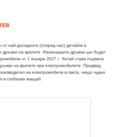
н от най-досадните (според нас) детайли в
е дръжки на вратите. Изскачащите дръжки ще бъдат
тромобили от 1 януари 2027 г. Китай става първата
дръжки на вратите при електромобилите. Предвид
производител на електромобили в света, нищо чудно
йл в глобален мащаб.