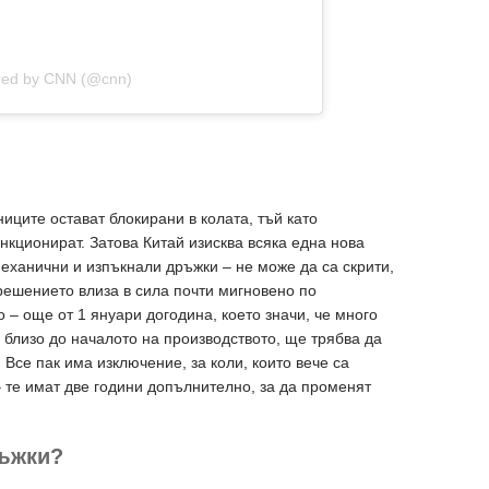
ared by CNN (@cnn)
иците остават блокирани в колата, тъй като
нкционират. Затова Китай изисква всяка една нова
еханични и изпъкнали дръжки – не може да са скрити,
 решението влиза в сила почти мигновено по
 – още от 1 януари догодина, което значи, че много
а близо до началото на производството, ще трябва да
Все пак има изключение, за коли, които вече са
– те имат две години допълнително, за да променят
ръжки?