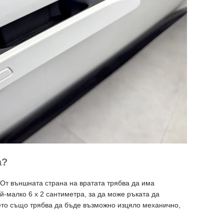
а?
 От външната страна на вратата трябва да има
й-малко 6 х 2 сантиметра, за да може ръката да
ето също трябва да бъде възможно изцяло механично,