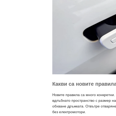
Какви са новите правил
Новите правила са много конкретни.
вдлъбнато пространство с размер на
обхване дръжката. Отвътре отварян
без електромотори.