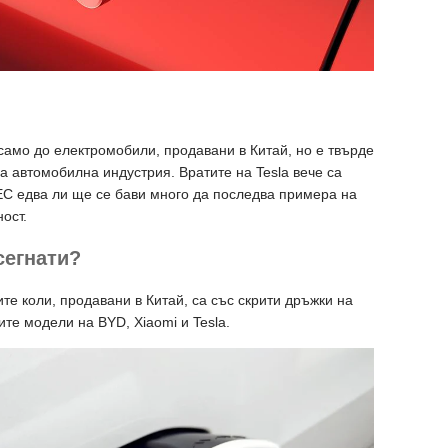
 само до електромобили, продавани в Китай, но е твърде
а автомобилна индустрия. Вратите на Tesla вече са
 ЕС едва ли ще се бави много да последва примера на
ост.
сегнати?
те коли, продавани в Китай, са със скрити дръжки на
те модели на BYD, Xiaomi и Tesla.