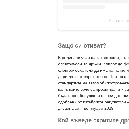
A post sh
Защо си отиват?
В редица случаи на катастрофи, пътн
електрическите дръжки спират да фу
електрическа кола да има напълно м
дори да се отварят ръчно. При това
стандартите на автомобилостроенето
коли, които вече са проектирани и с
бъдат преоборудвани с нови дръжки. 
одобрени от китайските регулатори 
дизайна си – до януари 2029 г.
Кой въведе скритите д