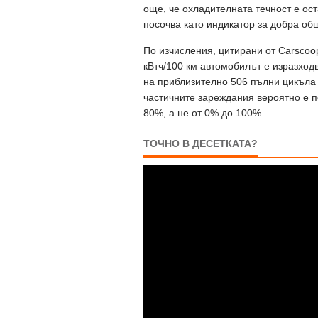
още, че охладителната течност е ост
посочва като индикатор за добра об
По изчисления, цитирани от Carscoo
кВтч/100 км автомобилът е изразходв
на приблизително 506 пълни цикъла 
частичните зареждания вероятно е п
80%, а не от 0% до 100%.
ТОЧНО В ДЕСЕТКАТА?