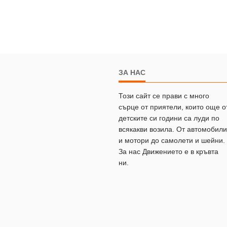
ЗА НАС
Този сайт се прави с много
сърце от приятели, които още о
детските си години са луди по
всякакви возила. От автомобили
и мотори до самолети и шейни.
За нас Движението е в кръвта
ни.