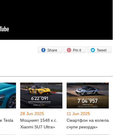
Share
Pin it
Tweet
28 Jun 2025
11 Jun 2025
и Tesla
Мощният 1548 к.с.
Смартфон на колела
Xiaomi SU7 Ultra»
счупи рекорда»