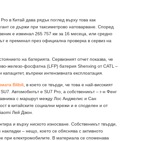
Pro в Китай дава рядък поглед върху това как
гант се държи при таксиметрово натоварване. Според
твеник е изминал 265 757 км за 16 месеца, или средно
лът е преминал през официална проверка в сервиз на
стоянието на батерията. Сервизният отчет показва, че
тиево-железо-фосфатна (LFP) батерия Shenxing от CATL –
и капацитет, въпреки интензивната експлоатация.
ата Bilibili
, в което се твърди, че това е най-високият
SU7. Автомобилът е SU7 Pro, а собственикът – г-н Фенг
сравнима с маршрут между Лос Анджелис и Сан
ст в китайските социални мрежи и е споделен и от
iaomi Лей Дзюн.
нтира и върху ниското износване. Собственикът твърди,
 накладки – нещо, което се обяснява с активното
не при електромобилите. В материала се споменава