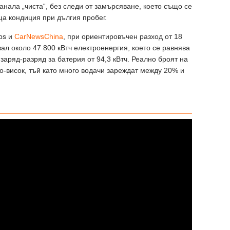
анала „чиста“, без следи от замърсяване, което също се
ща кондиция при дългия пробег.
ps и
CarNewsChina
, при ориентировъчен разход от 18
ал около 47 800 кВтч електроенергия, което се равнява
заряд-разряд за батерия от 94,3 кВтч. Реално броят на
о-висок, тъй като много водачи зареждат между 20% и