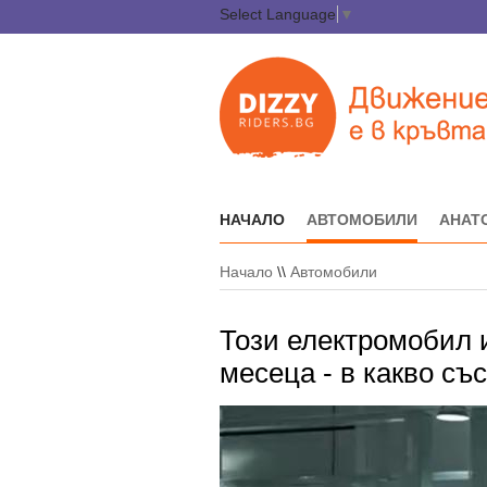
Select Language
▼
НАЧАЛО
АВТОМОБИЛИ
АНАТ
Начало
\\
Автомобили
Този електромобил и
месеца - в какво съ