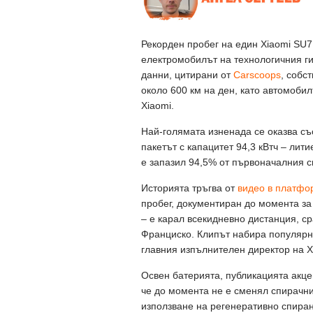
Рекорден пробег на един Xiaomi SU7 
електромобилът на технологичния ги
данни, цитирани от
Carscoops
, собс
около 600 км на ден, като автомоби
Xiaomi.
Най-голямата изненада се оказва съ
пакетът с капацитет 94,3 кВтч – ли
е запазил 94,5% от първоначалния с
Историята тръгва от
видео в платформ
пробег, документиран до момента за 
– е карал всекидневно дистанция, 
Франциско. Клипът набира популярно
главния изпълнителен директор на X
Освен батерията, публикацията акце
че до момента не е сменял спирачни
използване на регенеративно спира