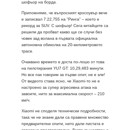
шофьор на борда.
Припомняме, че въпросният кросоувър вече
е записвал 7:22,755 на “Ринга” – което е
рекорд за SUV. С шофьор! Сега китайците са
решили да пробват какво ще се случи без
човек зад волана в първата официална
автономна обиколка на 20-километровото
трасе.
Очаквано времето е доста по-лошо от това
на пилотирания YU7 GT: 10,29,483 минути.
Но все пак говорим за първи опит, не е зле!
От видеото става ясно, че Xiaomi-то не е
настроено за супер агресивна атака на
завоите, нито за максимална скорост – 210
км/ч.
Xiaomi не споделя технически подробности,
така че не знаем дали са правени множество
предварителни опити, нито дали пистата е
записана предварително. Доста съществен е