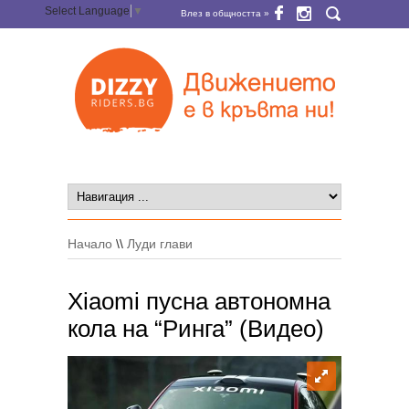
Select Language
▼
Влез в общността »
Начало
\\
Луди глави
Xiaomi пусна автономна
кола на “Ринга” (Видео)