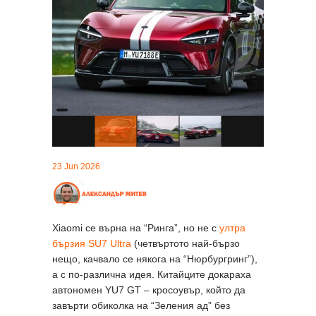
23 Jun 2026
Xiaomi се върна на “Ринга”, но не с
ултра
бързия SU7 Ultra
(четвъртото най-бързо
нещо, качвало се някога на “Нюрбургринг”),
а с по-различна идея. Китайците докараха
автономен YU7 GT – кросоувър, който да
завърти обиколка на “Зеления ад” без