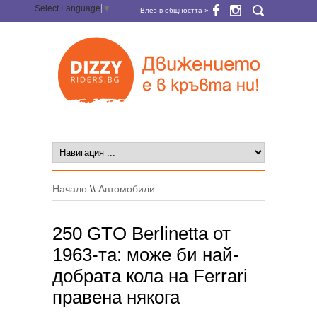
Select Language
▼
Влез в общността »
Начало
\\
Автомобили
250 GTO Berlinetta от
1963-та: може би най-
добрата кола на Ferrari
правена някога