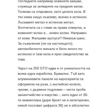
Погледнете например кожените каишки,
служещи за затваряне на предния капак.
Толкова са откровени, като цялата кола. В
тях няма нищо лъжливо, всичко е истинско.
Лъскавият метал е истински метал,
болтчетата са с глави за права отвертка, а
коженият колан е... кожен колан. Направен
от кожа. Фалшиви ауспуси? Никакъв шанс.
За съжаление (не на настоящето),
автомобилното минало е било много по-
истинско и тази кола е ярко свидетелство за
това.
Чарът на 250 GTO идва и от уникалността на
всяка една изработка. Буквално. Тъй като
алуминиевите панели на каросерията са
оформяли на ръка, с английско колело,
чукове, с дървени подложки – чиста проба
занаятчийство и изкуство -, нито един от 36-
те екземпляра (дори броят не е категоричен,
някой посочват цифрата 38) не е абсолютно