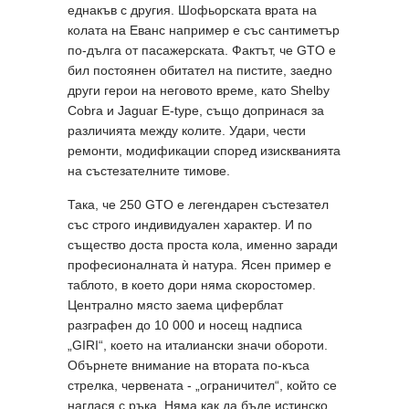
еднакъв с другия. Шофьорската врата на
колата на Еванс например е със сантиметър
по-дълга от пасажерската. Фактът, че GTO е
бил постоянен обитател на пистите, заедно
други герои на неговото време, като Shelby
Cobra и Jaguar E-type, също допринася за
различията между колите. Удари, чести
ремонти, модификации според изискванията
на състезателните тимове.
Така, че 250 GTO е легендарен състезател
със строго индивидуален характер. И по
същество доста проста кола, именно заради
професионалната ѝ натура. Ясен пример е
таблото, в което дори няма скоростомер.
Централно място заема циферблат
разграфен до 10 000 и носещ надписа
„GIRI“, което на италиански значи обороти.
Обърнете внимание на втората по-къса
стрелка, червената - „ограничител“, който се
наглася с ръка. Няма как да бъде истинско.