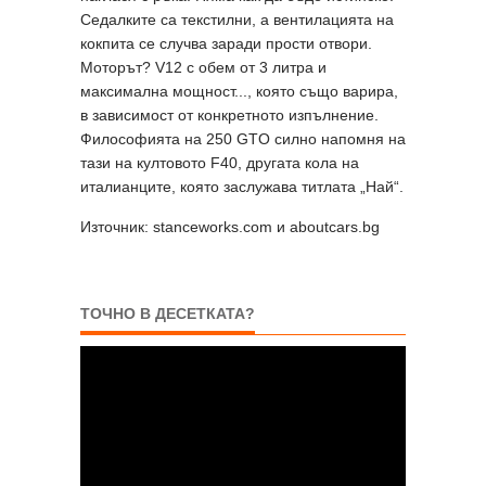
Седалките са текстилни, а вентилацията на
кoкпита се случва заради прости отвори.
Моторът? V12 с обем от 3 литра и
максимална мощност..., която също варира,
в зависимост от конкретното изпълнение.
Философията на 250 GTO силно напомня на
тази на култовото F40, другата кола на
италианците, която заслужава титлата „Най“.
Източник: stanceworks.com и
aboutcars.bg
ТОЧНО В ДЕСЕТКАТА?