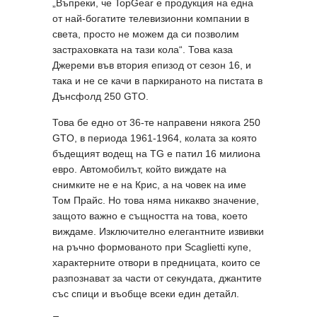
„Въпреки, че TopGear е продукция на една
от най-богатите телевизионни компании в
света, просто не можем да си позволим
застраховката на тази кола“. Това каза
Джереми във втория епизод от сезон 16, и
така и не се качи в паркираното на пистата в
Дънсфолд 250 GTO.
Това бе едно от 36-те направени някога 250
GTO, в периода 1961-1964, колата за която
бъдещият водещ на TG е патил 16 милиона
евро. Автомобилът, който виждате на
снимките не е на Крис, а на човек на име
Том Прайс. Но това няма никакво значение,
защото важно е същността на това, което
виждаме. Изключително елегантните извивки
на ръчно формованото при Scaglietti купе,
характерните отвори в предницата, които се
разпознават за части от секундата, джантите
със спици и въобще всеки един детайл.