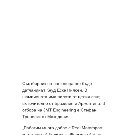
Съотборник на нашенеца ще бъде
датчанинът Кнуд Еске Нилсен. В
шампионата има пилоти от целия свят,
включително от Бразилия и Аржентина. В
отбора на JMT Engineering е Стефан
Тренески от Македония.
„Работим много добре с Real Motorsport,
които имат 4 болида за Формула 4 и по