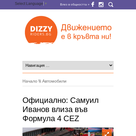
Select Language
▼
Влез в общността »
Начало
\\
Автомобили
Официално: Самуил
Иванов влиза във
Формула 4 CEZ