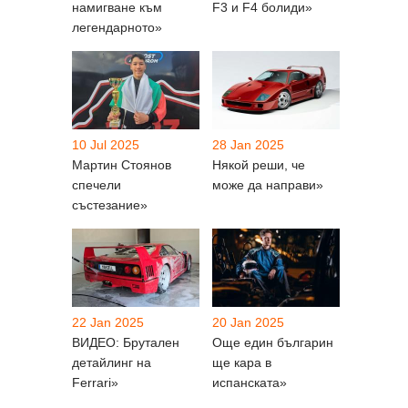
намигване към
F3 и F4 болиди»
легендарното»
10 Jul 2025
28 Jan 2025
Мартин Стоянов
Някой реши, че
спечели
може да направи»
състезание»
22 Jan 2025
20 Jan 2025
ВИДЕО: Брутален
Още един българин
детайлинг на
ще кара в
Ferrari»
испанската»