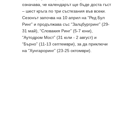
означава, че календарът ще бъде доста гъст
– шест кръга по три състезания във всеки.
Сезонът започва на 10 април на “Ред Бул
Ринг” и продължава със “Залцбургринг” (29-
31 май), “Словакия Ринг” (5-7 юни),
“Аутодром Мост” (31 юли - 2 август) и
“Бърно” (11-13 септември), за да приключи
на “Хунгароринг” (23-25 октомври).