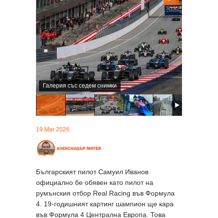
Галерия със седем снимки
19 Mar 2026
Българският пилот Самуил Иванов
официално бе обявен като пилот на
румънския отбор Real Racing във Формула
4. 19-годишният картинг шампион ще кара
във Формула 4 Централна Европа. Това