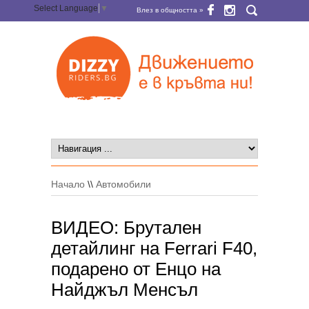
Select Language
▼
Влез в общността »
Начало
\\
Автомобили
ВИДЕО: Брутален
детайлинг на Ferrari F40,
подарено от Енцо на
Найджъл Менсъл