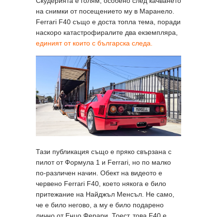
Скудерията е голям, особено след качването
на снимки от посещението му в Маранело.
Ferrari F40 също е доста топла тема, поради
наскоро катастрофиралите два екземпляра,
единият от които с българска следа.
Тази публикация също е пряко свързана с
пилот от Формула 1 и Ferrari, но по малко
по-различен начин. Обект на видеото е
червено Ferrari F40, което някога е било
притежание на Найджъл Менсъл. Не само,
че е било негово, а му е било подарено
лично от Енцо Ферари. Тоест, това F40 е