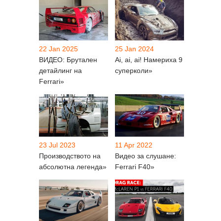
22 Jan 2025
25 Jan 2024
ВИДЕО: Брутален
Ai, ai, ai! Намериха 9
детайлинг на
суперколи»
Ferrari»
23 Jul 2023
11 Apr 2022
Производството на
Видео за слушане:
абсолютна легенда»
Ferrari F40»