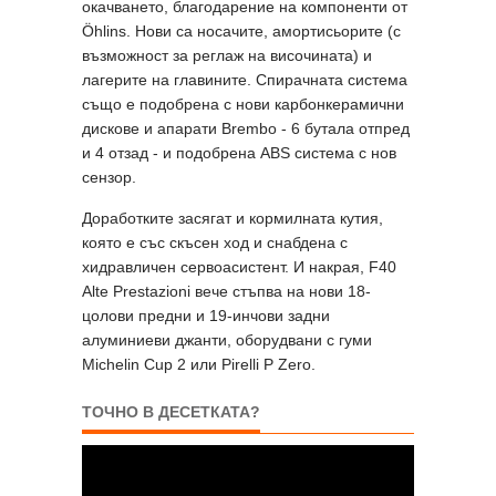
окачването, благодарение на компоненти от
Öhlins. Нови са носачите, амортисьорите (с
възможност за реглаж на височината) и
лагерите на главините. Спирачната система
също е подобрена с нови карбонкерамични
дискове и апарати Brembo - 6 бутала отпред
и 4 отзад - и подобрена ABS система с нов
сензор.
Доработките засягат и кормилната кутия,
която е със скъсен ход и снабдена с
хидравличен сервоасистент. И накрая, F40
Alte Prestazioni вече стъпва на нови 18-
цолови предни и 19-инчови задни
алуминиеви джанти, оборудвани с гуми
Michelin Cup 2 или Pirelli P Zero.
ТОЧНО В ДЕСЕТКАТА?