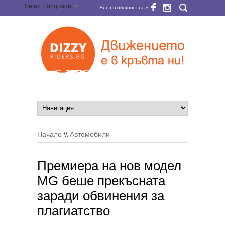
Select Language
▼
Влез в общността »
Начало
\\
Автомобили
Премиера на нов модел
MG беше прекъсната
заради обвинения за
плагиатство