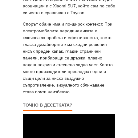
асоциации и с Xiaomi SU7, който сам по себе
си често е сравняван с Taycan.
Спорът обаче има и по-широк контекст. При
електромобилите аеродинамиката е
ключова за пробега и ефективността, което
тласка дизайнерите към сходни решения -
нисък преден капак, гладки странични
панели, прибиращи се дръжки, плавно
падащ покрив и стеснена задна част. Когато
много производители преследват едни и
същи цели за ниско въздушно
съпротивление, визуалното сближаване
става почти неизбежно.
ТОЧНО В ДЕСЕТКАТА?