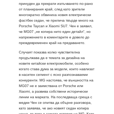
принуден да прекрати излъчването по-рано
от планирания край, след като зрители
многократно обвиниха новия електрически
фастбек седан, че прилича твърде много на
Porsche Taycan и Xiaomi SU7. Чен е заявил,
че MG07 „не копира нито един детайл“, но
напрежението в коментарите е довело до
преждевременен край на предаването.
Случаят показва колко чувствителна
продължава да е темата за дизайна на
новите китайски електромобили, особено
когато става дума за модели, които навлизат
в наситен сегмент с ясно разпознаваеми
конкуренти. MG настоява, че външността на
MG07 не е заимствана от Porsche или
Xiaomi, а развива собствени исторически
линии на марката. На последваща среща с
медии Чен се опитва да обърне разговора,
като заявява, че ако новият седан копира
нещо, то това е самата история на MG. Като