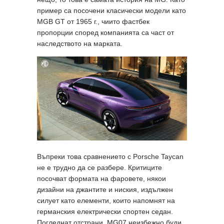
пример са посочени класически модели като
MGB GT от 1965 г., чиито фастбек
пропорции според компанията са част от
наследството на марката.
Въпреки това сравнението с Porsche Taycan
не е трудно да се разбере. Критиците
посочват формата на фаровете, някои
дизайни на джантите и ниския, издължен
силует като елементи, които напомнят на
германския електрически спортен седан.
Погледнат отстрани, MG07 неизбежно буди