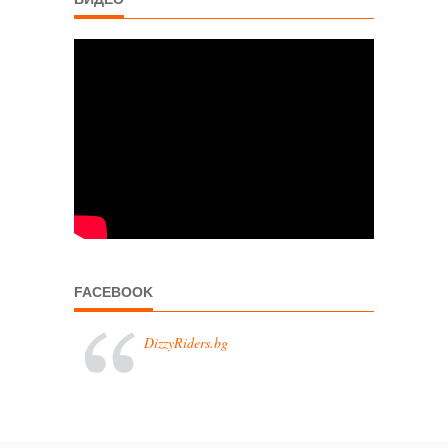
FACEBOOK
DizzyRiders.bg