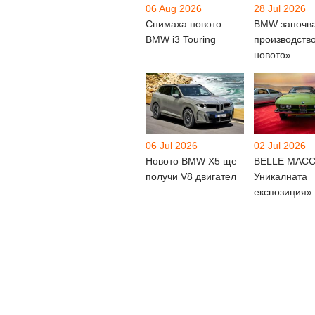
06 Aug 2026
28 Jul 2026
Снимаха новото
BMW започв
BMW i3 Touring
производств
новото»
06 Jul 2026
02 Jul 2026
Новото BMW X5 ще
BELLE MACC
получи V8 двигател
Уникалната
експозиция»