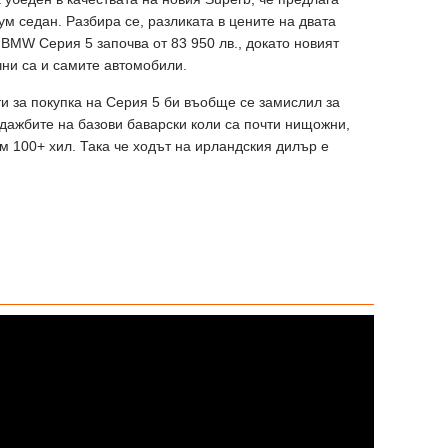
м седан. Разбира се, разликата в цените на двата
 BMW Серия 5 започва от 83 950 лв., докато новият
чни са и самите автомобили.
и за покупка на Серия 5 би въобще се замислил за
дажбите на базови баварски коли са почти нищожни,
м 100+ хил. Така че ходът на ирландския дилър е