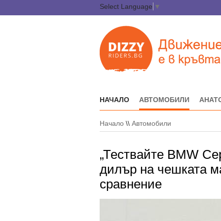
Select Language
▼
НАЧАЛО
АВТОМОБИЛИ
АНАТ
Начало
\\
Автомобили
„Тествайте BMW Сер
дилър на чешката м
сравнение