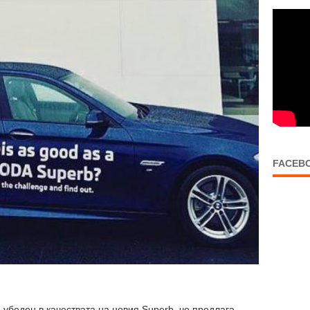
FACEB
 убеден в качествата на новия Superb, че предлага