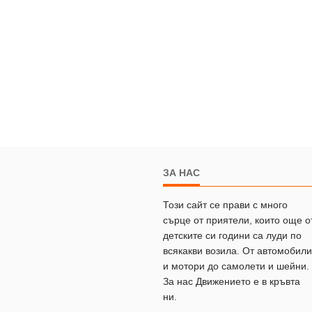
ЗА НАС
Този сайт се прави с много
сърце от приятели, които още о
детските си години са луди по
всякакви возила. От автомобили
и мотори до самолети и шейни.
За нас Движението е в кръвта
ни.